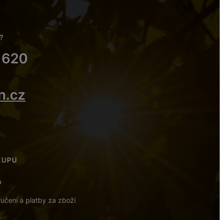
?
 620
n.cz
KUPU
a
učení a platby za zboží
t