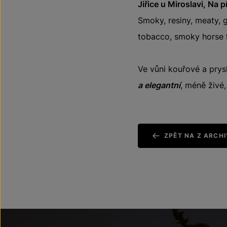
Jiřice u Miroslavi, Na 
Smoky, resiny, meaty, g
tobacco, smoky horse 
Ve vůni kouřové a prys
a elegantní
, méně živé,
ZPĚT NA Z ARCH