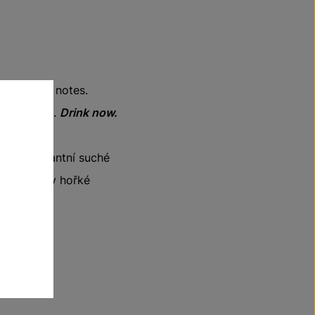
and earthy notes.
herry ﬁnish.
Drink now.
óny. Elegantní suché
jevují tóny hořké