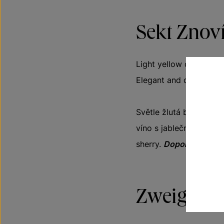
Sekt Znov
Light yellow colour, w
Elegant and crisp on en
Světle žlutá barva, ro
víno s jablečnými, bro
sherry.
Doporučujeme k
Zweigeltr