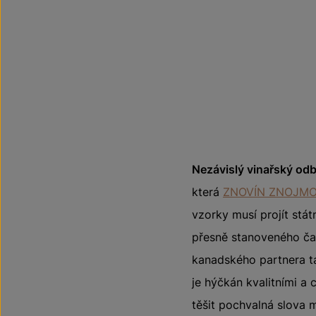
Nezávislý vinařský odb
která
ZNOVÍN ZNOJMO, 
vzorky musí projít stát
přesně stanoveného ča
kanadského partnera ta
je hýčkán kvalitními a
těšit pochvalná slova 