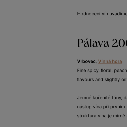
Hodnocení vín uvádíme
Pálava 20
Vrbovec,
Vinná hora
Fine spicy, ﬂoral, peach
ﬂavours and slightly oi
Jemné kořenité tóny, d
nástup vína při prvním 
struktura vína je mírně