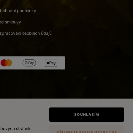
bchodní podmínky
od smlouvy
zpracování osobních údajů
tupnosti
/
Upravit nastavení
SOUHLASÍM
ebových stránek.
PŘIJMOUT POUZE NEZBYTNÉ