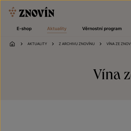
Přeskočit na obsah
E-shop
Aktuality
Věrnostní program
ÚVOD
AKTUALITY
Z ARCHIVU ZNOVÍNU
VÍNA ZE ZNO
Vína 