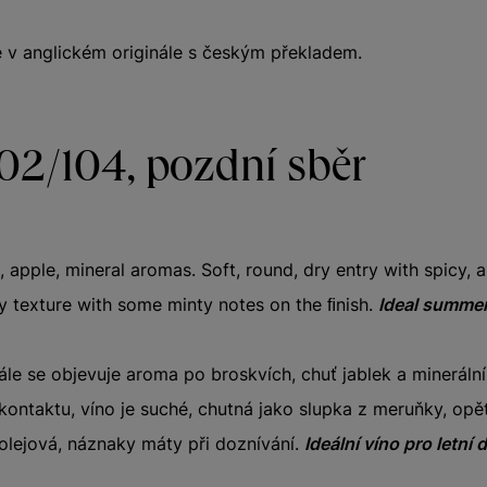
 v anglickém originále s českým překladem.
02/104, pozdní sběr
, apple, mineral aromas. Soft, round, dry entry with spicy, a
ly texture with some minty notes on the ﬁnish.
Ideal summer
ále se objevuje aroma po broskvích, chuť jablek a minerální
kontaktu, víno je suché, chutná jako slupka z meruňky, opět
 olejová, náznaky máty při doznívání.
Ideální víno pro letní 