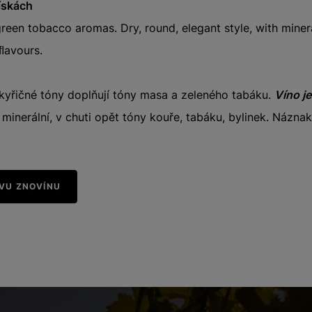
pískách
reen tobacco aromas. Dry, round, elegant style, with minera
ﬂavours.
kyřičné tóny doplňují tóny masa a zeleného tabáku.
Víno je
 minerální, v chuti opět tóny kouře, tabáku, bylinek. Názna
IVU ZNOVÍNU