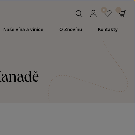
Hledat
Přihlásit
Oblíben
Ko
Naše vína a vinice
O Znovínu
Kontakty
se
Kanadě