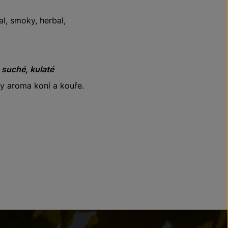
l, smoky, herbal,
 suché, kulaté
ky aroma koní a kouře.