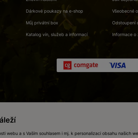
Dárkové poukazy na e-shop
Všeobecné o
Můj privátní box
Odstoupení 
Katalog vín, služeb a informací
Informace o 
 a. s.
/
Vnitřní oznamovací systém (whistleblowing)
/
Prohlášení o přís
leží
Zákaz prodeje alkoholických nápojů osobám mladším 18 let.
Vytvořil
webProgress
sti webu a s Vaším souhlasem i mj. k personalizaci obsahu našich w