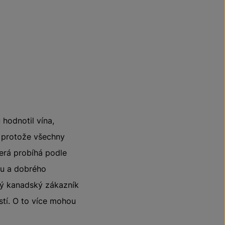
hodnotil vína,
, protože všechny
terá probíhá podle
tu a dobrého
lý kanadský zákazník
stí. O to více mohou