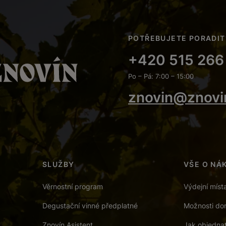
POTŘEBUJETE PORADIT
+420 515 266
Po – Pá: 7:00 – 15:00
znovin@znovi
SLUŽBY
VŠE O NÁ
Věrnostní program
Výdejní míst
Degustační vinné předplatné
Možnosti dor
Znovín Asistent
Jak objedna