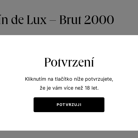
ín de Lux – Brut 2000
ith raisiny-honey aromas mixed with strong bruised apples 
try with bruised apple, peach, mineral ﬂowers and bitter, s
Potvrzení
zinkovo-medové aroma s tóny „potlučených“ jablek, zemité t
Kliknutím na tlačítko níže potvrzujete,
skvovými a menerálně-květinovými tóny. Při doznívání se ob
že je vám více než 18 let.
 okamžité spotřebě.
POTVRZUJI
ebe 2002/108