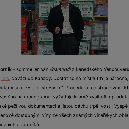
orník
- sommelier pan
Gismondi
z kanadského Vancouveru 
a.s.
dováží do Kanady. Dostat se na místní trh je náročné
ní komisí a tzv. „zalistováním“. Procedura registrace vína, k
sového harmonogramu, vyžaduje kromě kvalitního produk
ké pečlivou dokumentaci a jistou dávku trpělivosti. Vyspě
 cenově dostupnými víny ze všech známých vinařských obla
místních odborníků.