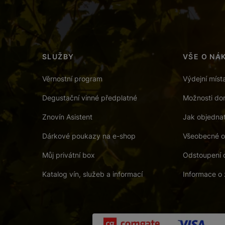
SLUŽBY
VŠE O NÁ
Věrnostní program
Výdejní míst
Degustační vinné předplatné
Možnosti dor
Znovín Asistent
Jak objedna
Dárkové poukazy na e-shop
Všeobecné o
Můj privátní box
Odstoupení 
Katalog vín, služeb a informací
Informace o 