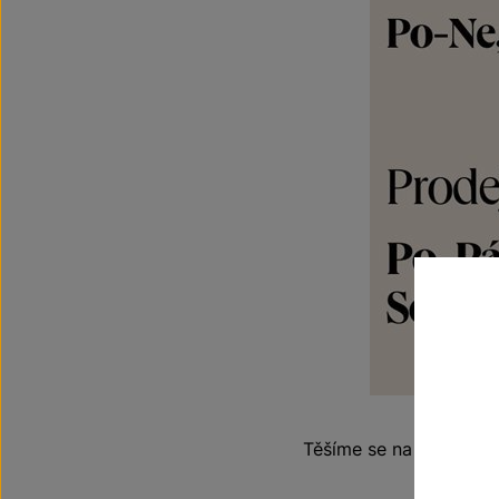
Těšíme se na vaši návš