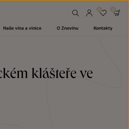
Hledat
Přihlásit
Oblíben
Ko
Naše vína a vinice
O Znovínu
Kontakty
se
ckém klášteře ve