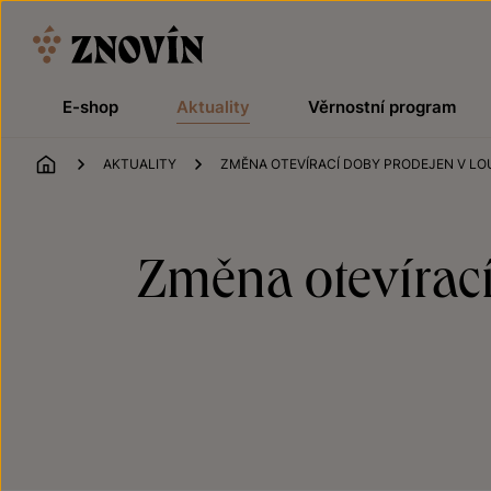
Přeskočit na obsah
E-shop
Aktuality
Věrnostní program
ÚVOD
AKTUALITY
ZMĚNA OTEVÍRACÍ DOBY PRODEJEN V L
Změna otevírací