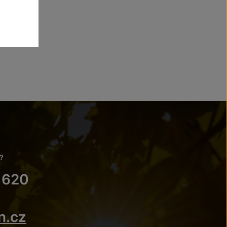
?
 620
n.cz