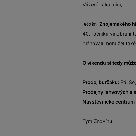
Vážení zákazníci,
letošní
Znojemského hi
40. ročníku vinobraní 
plánovali, bohužel tak
O víkendu si tedy může
Prodej burčáku:
Pá, So
Prodejny lahvových a 
Návštěvnické centrum –
Tým Znovínu