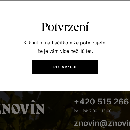
ITY
Potvrzení
Kliknutím na tlačítko níže potvrzujete,
že je vám více než 18 let.
POTVRZUJI
POTŘEBUJETE PORADIT
+420 515 266
Po – Pá: 7:00 – 15:00
znovin@znovi