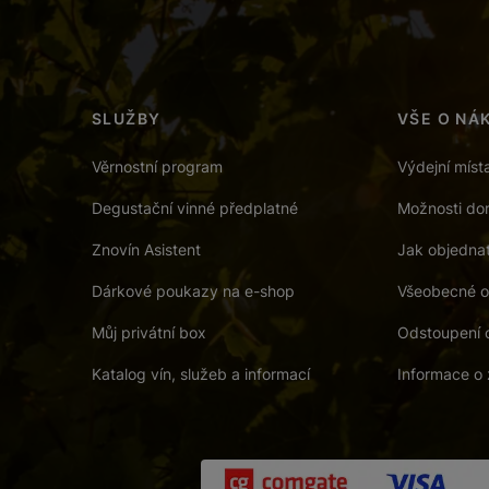
SLUŽBY
VŠE O NÁ
Věrnostní program
Výdejní míst
Degustační vinné předplatné
Možnosti dor
Znovín Asistent
Jak objedna
Dárkové poukazy na e-shop
Všeobecné o
Můj privátní box
Odstoupení 
Katalog vín, služeb a informací
Informace o 