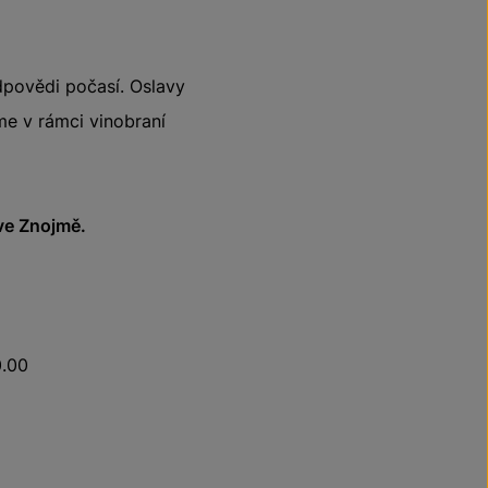
dpovědi počasí. Oslavy
me v rámci vinobraní
ve Znojmě.
0.00