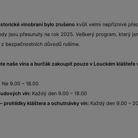
storické vinobraní bylo zrušeno
kvůli velmi nepříznivé pře
tedy jsou přesunuty na rok 2025. Veškerý program, který js
é z bezpečnostních důvodů rušíme.
te naše vína a burčák zakoupit pouze v Louckém klášteře 
, Ne 9.00 – 18.00
sudových vín:
Každý den 9.00 – 18.00
 prohlídky kláštera a ochutnávky vín:
Každý den 9.00 – 2