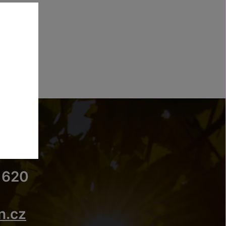
?
 620
n.cz