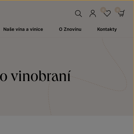
Hledat
Přihlásit
Oblíben
Ko
Naše vína a vinice
O Znovínu
Kontakty
se
o vinobraní