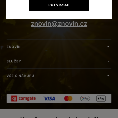
+420 515 266 620
POTVRZUJI
Po – Pá: 7:00 – 15:00
znovin@znovin.cz
ZNOVÍN
SLUŽBY
VŠE O NÁKUPU