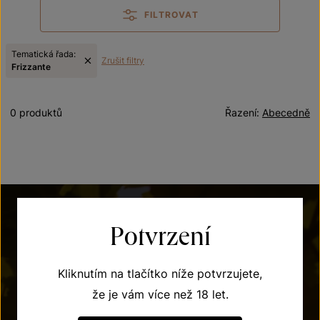
FILTROVAT
Tematická řada:
Zrušit filtry
Frizzante
0 produktů
Řazení:
Abecedně
Potvrzení
Kliknutím na tlačítko níže potvrzujete,
že je vám více než 18 let.
POTŘEBUJETE PORADIT?