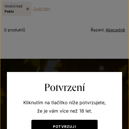
Viniční trať:
Zrušit filtry
Peklo
0 produktů
Řazení:
Abecedně
Potvrzení
Kliknutím na tlačítko níže potvrzujete,
POTŘEBUJETE PORADIT?
že je vám více než 18 let.
+420 515 266 620
POTVRZUJI
Po – Pá: 7:00 – 15:00