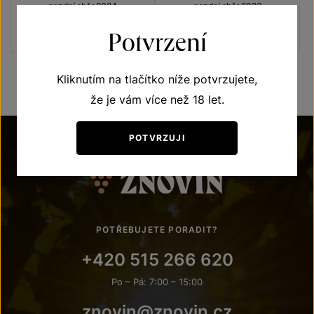
pozdní sběr 2024
pozdní sběr 2023
Šarže 4336
Šarže 3342
Potvrzení
180
Kč
180
Kč
Kliknutím na tlačítko níže potvrzujete,
že je vám více než 18 let.
POTVRZUJI
POTŘEBUJETE PORADIT?
+420 515 266 620
Po – Pá: 7:00 – 15:00
znovin@znovin.cz