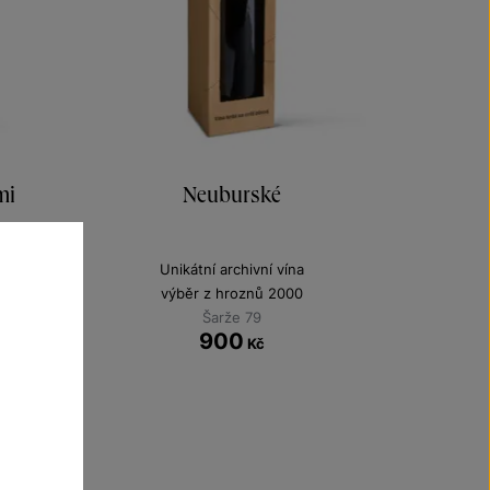
mi
Neuburské
Unikátní archivní vína
výběr z hroznů 2000
Šarže 79
900
Kč