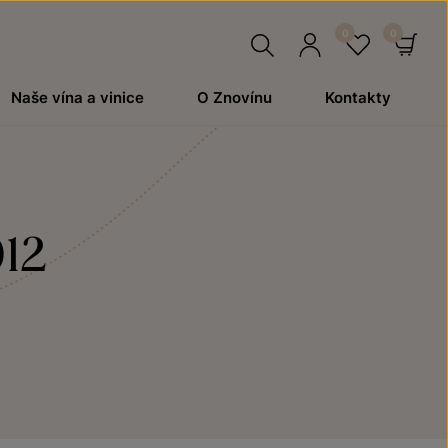
Hledat
Přihlásit
Oblíben
Ko
Naše vína a vinice
O Znovínu
Kontakty
se
012