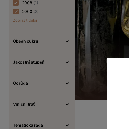
2008
(1)
2000
(2)
Zobrazit další
Obsah cukru
Ryzlink r
Jakostní stupeň
2 90
Odrůda
OBJEV
Viniční trať
Tematická řada