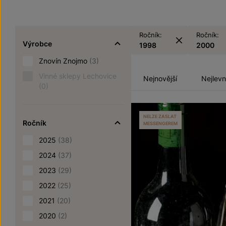
Ročník:
Ročník:
Výrobce
1998
2000
Znovín Znojmo
(3)
Vinné sklepy Lechovice
Nejnovější
Nejlevn
(0)
NELZE ZASLAT
Ročník
MESSENGEREM
2025
(38)
2024
(37)
2023
(29)
2022
(25)
2021
(20)
2020
(2)