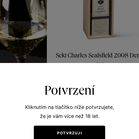
Sekt Charles Sealsfield 2008 De
sec
ýnský
0
Sekty a šumivá vína
Kč
jakostní šumivé víno 2008
Potvrzení
Šarže 8118
IT
1 800
Kč
Kliknutím na tlačítko níže potvrzujete,
že je vám více než 18 let.
POTVRZUJI