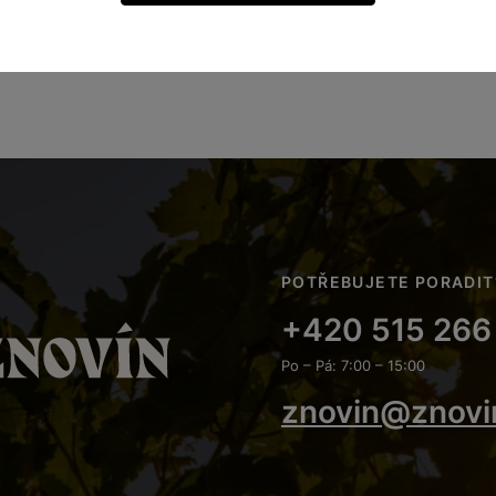
POTŘEBUJETE PORADIT
+420 515 266
Po – Pá: 7:00 – 15:00
znovin@znovi