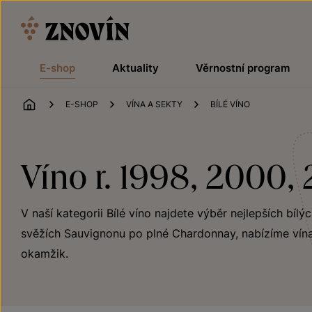
Přeskočit na obsah
E-shop
Aktuality
Věrnostní program
ÚVOD
E-SHOP
VÍNA A SEKTY
BÍLÉ VÍNO
Víno r. 1998, 2000,
V naší kategorii Bílé víno najdete výběr nejlepších bílý
svěžích Sauvignonu po plné Chardonnay, nabízíme vína
okamžik.