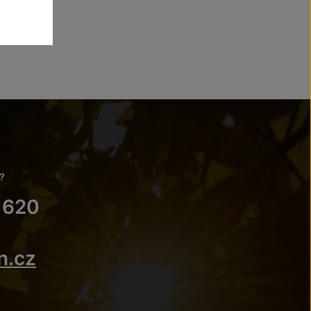
?
 620
n.cz