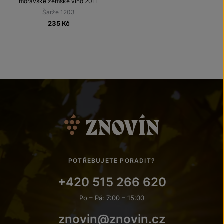
moravské zemské víno 2011
Šarže 1203
235
Kč
POTŘEBUJETE PORADIT?
+420 515 266 620
Po – Pá: 7:00 – 15:00
znovin@znovin.cz