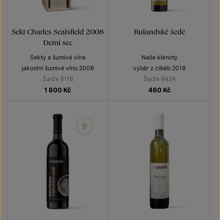
Sekt Charles Sealsfield 2008
Rulandské šedé
Demi sec
Sekty a šumivá vína
Naše klenoty
jakostní šumivé víno 2008
výběr z cibéb 2018
Šarže 8118
Šarže 8424
1 800
Kč
460
Kč