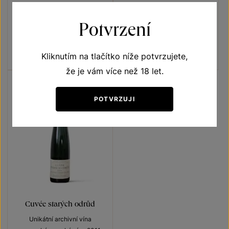
Sauvignon
Tramín červený
Potvrzení
Naše klenoty
Unikátní archivní vína
pozdní sběr 2018
moravské zemské víno 2011
Šarže 8338
Šarže 1224
Kliknutím na tlačítko níže potvrzujete,
260
Kč
250
Kč
že je vám více než 18 let.
POTVRZUJI
Cuvée starých odrůd
Unikátní archivní vína