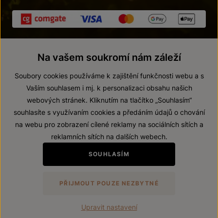
Na vašem soukromí nám záleží
Soubory cookies používáme k zajištění funkčnosti webu a s
Vaším souhlasem i mj. k personalizaci obsahu našich
webových stránek. Kliknutím na tlačítko „Souhlasím“
© 2026 ZNOVÍN ZNOJMO, a. s.
souhlasíte s využívaním cookies a předáním údajů o chování
Vnitřní oznamovací systém (whistleblowing)
na webu pro zobrazení cílené reklamy na sociálních sítích a
Prohlášení o přístupnosti
reklamních sítích na dalších webech.
Upravit nastavení
SOUHLASÍM
Zákaz prodeje alkoholických nápojů osobám mladším 18 let.
PŘIJMOUT POUZE NEZBYTNÉ
Vytvořil
webProgress
Upravit nastavení