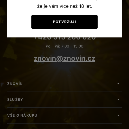
že je vám více než 18 let.
POTVRZUJI
POTŘEBUJETE PORADIT?
+420 515 266 620
Po – Pá: 7:00 – 15:00
znovin@znovin.cz
ZNOVÍN
SLUŽBY
VŠE O NÁKUPU