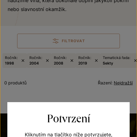
nabízíme vína, která dokonale doplní jakýkoli pokrm
nebo slavnostní okamžik.
FILTROVAT
Ročník:
Ročník:
Ročník:
Ročník:
Tematická řada:
1998
2004
2008
2019
Sekty
0 produktů
Řazení:
Nejdražší
Potvrzení
Kliknutím na tlačítko níže potvrzujete,