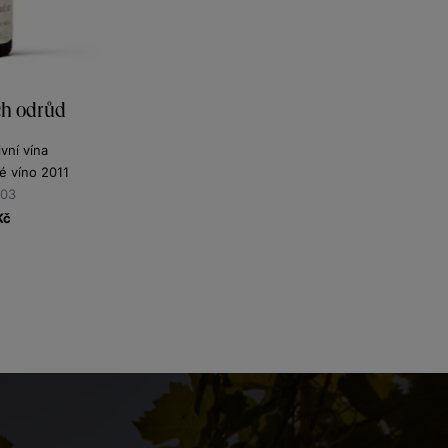
ch odrůd
vní vína
 víno 2011
203
Kč