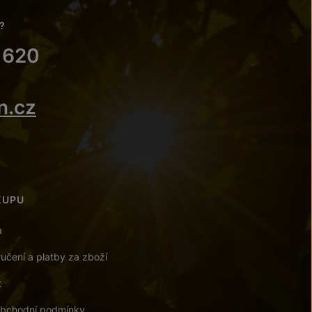
?
 620
n.cz
KUPU
a
učení a platby za zboží
t
bchodní podmínky