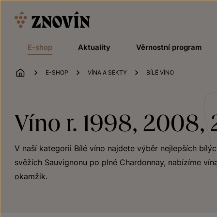
Přeskočit na obsah
E-shop
Aktuality
Věrnostní program
ÚVOD
E-SHOP
VÍNA A SEKTY
BÍLÉ VÍNO
Víno r. 1998, 2008, 
V naší kategorii Bílé víno najdete výběr nejlepších bílý
svěžích Sauvignonu po plné Chardonnay, nabízíme vína
okamžik.