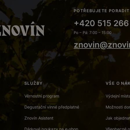
POTŘEBUJETE PORADIT
+420 515 266
Po – Pá: 7:00 – 15:00
znovin@znovi
SLUŽBY
VŠE O NÁ
Věrnostní program
Výdejní míst
Degustační vinné předplatné
Možnosti dor
Znovín Asistent
Jak objedna
Dárkové poukazy na e-shop
Všeobecné o