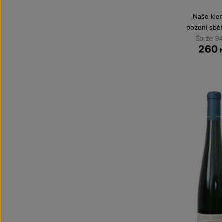
Naše kle
pozdní sbě
Šarže 9
260