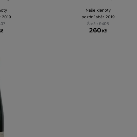
noty
Naše klenoty
r 2019
pozdní sběr 2019
407
Šarže 9406
260
Kč
Kč