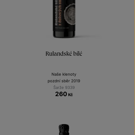
Rulandské bílé
Naše klenoty
pozdní sběr 2019
Šarže 9339
260
Kč