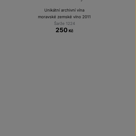
Unikátní archivní vína
moravské zemské víno 2011
Šarže 1224
250
Kč