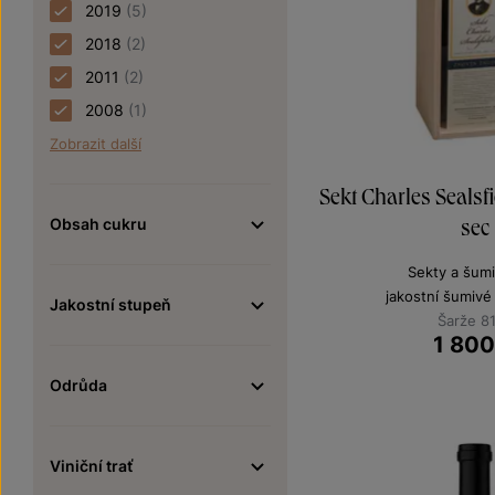
2019
(5)
2018
(2)
2011
(2)
2008
(1)
Zobrazit další
Sekt Charles Seals
Obsah cukru
sec
Sekty a šumi
jakostní šumivé
Jakostní stupeň
Šarže 8
1 80
Odrůda
Viniční trať