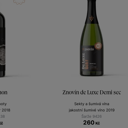
non
Znovín de Luxe Demi sec
noty
Sekty a šumivá vína
r 2018
jakostní šumivé víno 2019
338
Šarže 9426
260
Kč
Kč