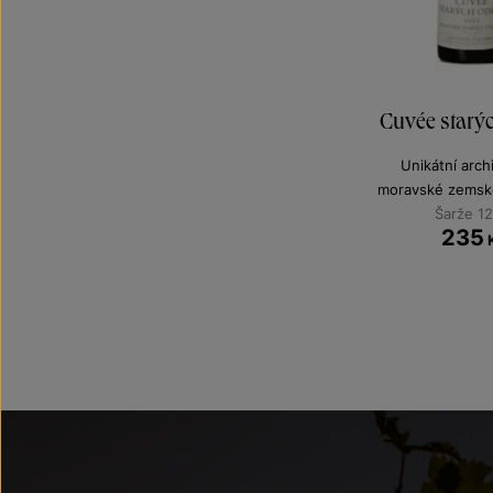
Cuvée starý
Unikátní archi
moravské zemské
Šarže 1
235