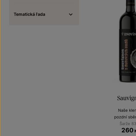
Tematická řada
Sauvig
Naše kle
pozdní sbě
Šarže 8
260