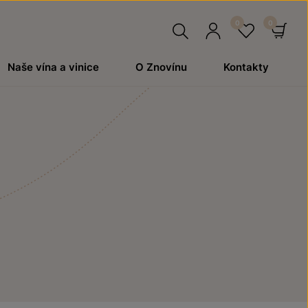
Hledat
Přihlásit
Oblíben
Ko
Naše vína a vinice
O Znovínu
Kontakty
se