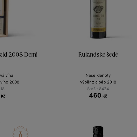
field 2008 Demi
Rulandské šedé
vá vína
Naše klenoty
 víno 2008
výběr z cibéb 2018
118
Šarže 8424
0
460
Kč
Kč