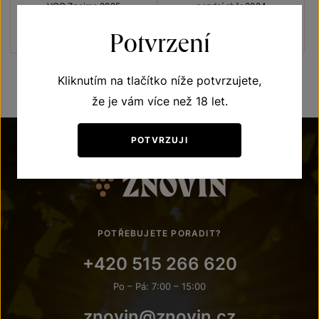
Lechovice
Lechovice
VOC Znojmo 2025
pozdní sběr 2024
Šarže 2598
Šarže 2438
Potvrzení
190
Kč
170
Kč
Kliknutím na tlačítko níže potvrzujete,
že je vám více než 18 let.
POTVRZUJI
POTŘEBUJETE PORADIT?
+420 515 266 620
Po – Pá: 7:00 – 15:00
znovin@znovin.cz