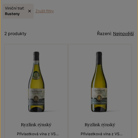
Viniční trať:
Zrušit filtry
Rusteny
2 produkty
Řazení:
Nejnovější
Ryzlink rýnský
Ryzlink rýnský
Přívlastková vína z VS
Přívlastková vína z VS