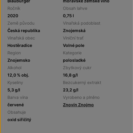
Blauburger
moravské zemské víno
Ročník
Obsah lahve
2020
0,75 l
Země původu
Vinařská podoblast
Česká republika
Znojemská
Vinařská obec
Viniční trať
Hostěradice
Volné pole
Region
Kategorie
Znojemsko
polosladké
Alkohol
Zbytkový cukr
12,0 % obj.
16,8 g/l
Kyseliny
Bezcukerný extrakt
5,3 g/l
23,2 g/l
Barva vína
Vyrobeno a plněno
červené
Znovín Znojmo
Obsahuje
oxid siřičitý