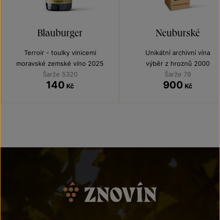
Blauburger
Neuburské
Terroir - toulky vinicemi
Unikátní archivní vína
moravské zemské víno 2025
výběr z hroznů 2000
Šarže 5320
Šarže 79
140
900
Kč
Kč