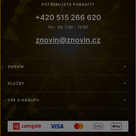
POTŘEBUJETE PORADIT?
+420 515 266 620
Po – Pá: 7:00 – 15:00
znovin@znovin.cz
ZNOVÍN
SLUŽBY
VŠE O NÁKUPU