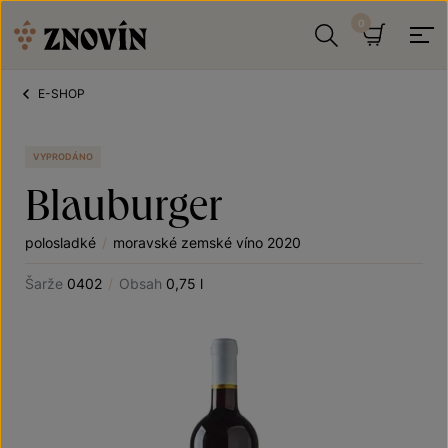
Přeskočit na obsah
Hledat
Košík
E-SHOP
VYPRODÁNO
Blauburger
polosladké
/
moravské zemské víno 2020
Šarže
0402
/
Obsah
0,75 l