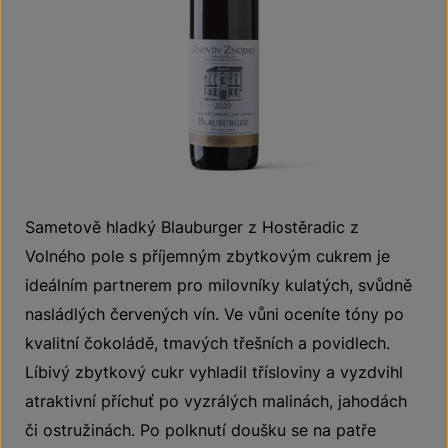
Sametově hladký Blauburger z Hostěradic z
Volného pole s příjemným zbytkovým cukrem je
ideálním partnerem pro milovníky kulatých, svůdně
nasládlých červených vín. Ve vůni oceníte tóny po
kvalitní čokoládě, tmavých třešních a povidlech.
Líbivý zbytkový cukr vyhladil třísloviny a vyzdvihl
atraktivní příchuť po vyzrálých malinách, jahodách
či ostružinách. Po polknutí doušku se na patře