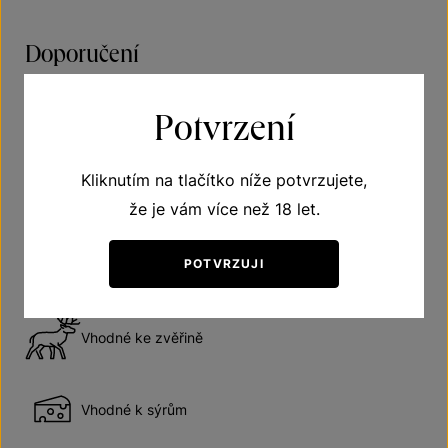
Doporučení
Potvrzení
Víno polosladké
Kliknutím na tlačítko níže potvrzujete,
Doporučená teplota vína při podávání 16–18 °C
že je vám více než 18 let.
Odhadovaná doba názrávání 4 až 6 roků od roku
POTVRZUJI
lahvování
Vhodné ke zvěřině
Vhodné k sýrům