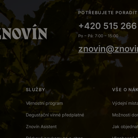
POTŘEBUJETE PORADIT
+420 515 266
Po – Pá: 7:00 – 15:00
znovin@znovi
SLUŽBY
VŠE O NÁ
Věrnostní program
Výdejní míst
Degustační vinné předplatné
Možnosti dor
Znovín Asistent
Jak objedna