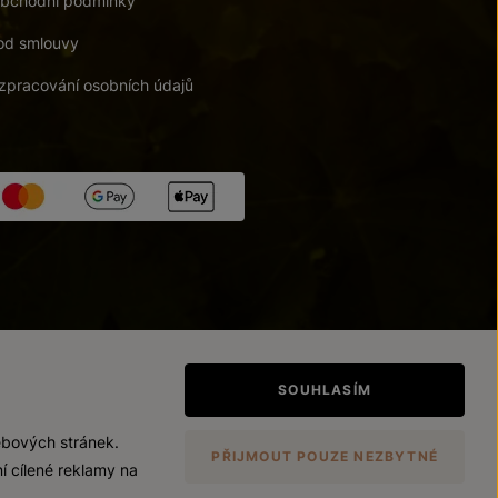
bchodní podmínky
od smlouvy
zpracování osobních údajů
tupnosti
/
Upravit nastavení
SOUHLASÍM
ebových stránek.
PŘIJMOUT POUZE NEZBYTNÉ
í cílené reklamy na