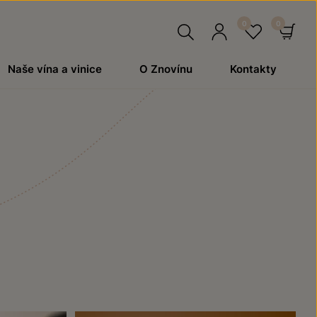
Hledat
Přihlásit
Oblíben
Ko
Naše vína a vinice
O Znovínu
Kontakty
se