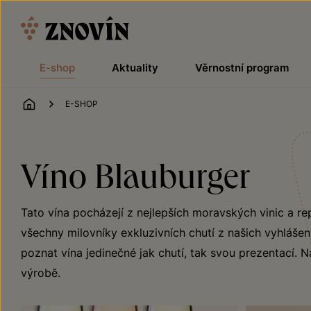
Přeskočit na obsah
E-shop
Aktuality
Věrnostní program
ÚVOD
E-SHOP
Víno Blauburger
Tato vína pocházejí z nejlepších moravských vinic a r
všechny milovníky exkluzivních chutí z našich vyhlášen
poznat vína jedinečné jak chutí, tak svou prezentací. Na
výrobě.