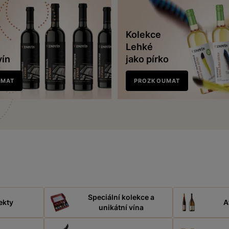
Kolekce
Lehké
vín
jako pírko
UMAT
PROZKOUMAT
Speciální kolekce a
ekty
A
unikátní vína