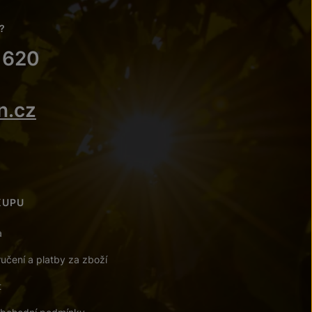
?
 620
n.cz
KUPU
a
učení a platby za zboží
t