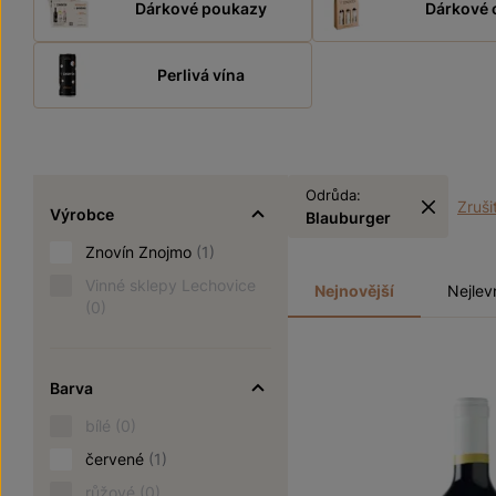
Dárkové poukazy
Dárkové 
Perlivá vína
Odrůda:
Zrušit
Výrobce
Blauburger
Znovín Znojmo
(1)
Vinné sklepy Lechovice
Nejnovější
Nejlev
(0)
Barva
bílé
(0)
červené
(1)
růžové
(0)