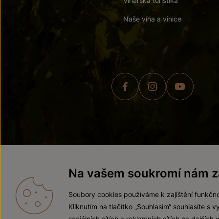
Vinařská turistika
Naše vína a vinice
© 2026 ZNOVÍN ZNOJMO,
Na vašem soukromí nám zá
Soubory cookies používáme k zajištění funkčno
Kliknutím na tlačítko „Souhlasím“ souhlasíte s
sociálních sítích a reklamních sítích na dalších