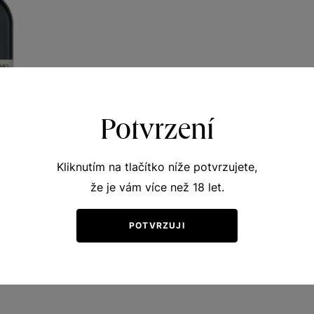
Potvrzení
Kliknutím na tlačítko níže potvrzujete,
že je vám více než 18 let.
rger
POTVRZUJI
y vinicemi
 víno 2025
320
Kč