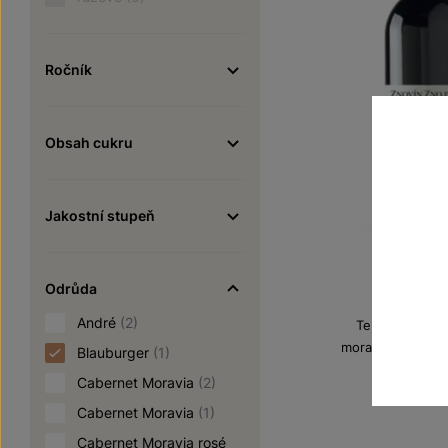
Ročník
Obsah cukru
Jakostní stupeň
Blaubu
Odrůda
André
(2)
Terroir - toulk
moravské zemské
Blauburger
(1)
Šarže 5
Cabernet Moravia
(2)
140
Cabernet Moravia
(1)
Cabernet Moravia rosé