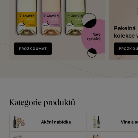
Pekelná
kolekce 
Nově
PROZKOUMAT
PROZKO
v prodeji
Kategorie produktů
Akční nabídka
Vína a s