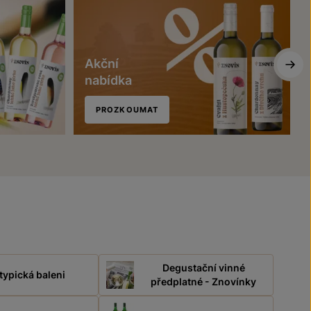
Akční
nabídka
PROZKOUMAT
Degustační vinné
typická baleni
předplatné - Znovínky