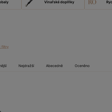
obaly
Vinařské doplňky
Ryc
 filtry
nější
Nejdražší
Abecedně
Oceněno