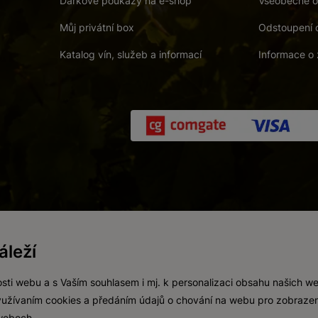
Dárkové poukazy na e-shop
Všeobecné o
Můj privátní box
Odstoupení 
Katalog vín, služeb a informací
Informace o 
 a. s.
/
Vnitřní oznamovací systém (whistleblowing)
/
Prohlášení o přís
leží
Zákaz prodeje alkoholických nápojů osobám mladším 18 let.
Vytvořil
webProgress
sti webu a s Vaším souhlasem i mj. k personalizaci obsahu našich w
 využívaním cookies a předáním údajů o chování na webu pro zobrazen
 webech.