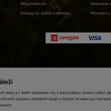
Můj privátní box
Odstoupení 
Katalog vín, služeb a informací
Informace o 
 a. s.
/
Vnitřní oznamovací systém (whistleblowing)
/
Prohlášení o přís
leží
Zákaz prodeje alkoholických nápojů osobám mladším 18 let.
Vytvořil
webProgress
sti webu a s Vaším souhlasem i mj. k personalizaci obsahu našich w
 využívaním cookies a předáním údajů o chování na webu pro zobrazen
 webech.