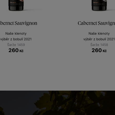
bernet Sauvignon
Cabernet Sauvig
Naše klenoty
Naše klenoty
výběr z bobulí 2021
výběr z bobulí 2021
Šarže 1459
Šarže 1458
260
260
Kč
Kč