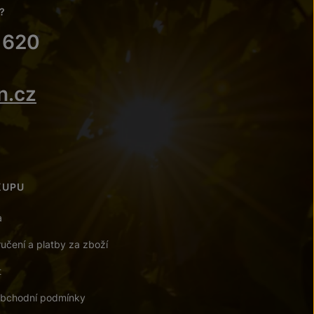
?
 620
n.cz
KUPU
a
učení a platby za zboží
t
bchodní podmínky