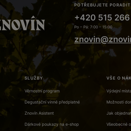
POTŘEBUJETE PORADIT
+420 515 266
Po – Pá: 7:00 – 15:00
znovin@znovi
SLUŽBY
VŠE O NÁ
Věrnostní program
Výdejní míst
Degustační vinné předplatné
Možnosti dor
Znovín Asistent
Jak objedna
Dárkové poukazy na e-shop
Všeobecné o