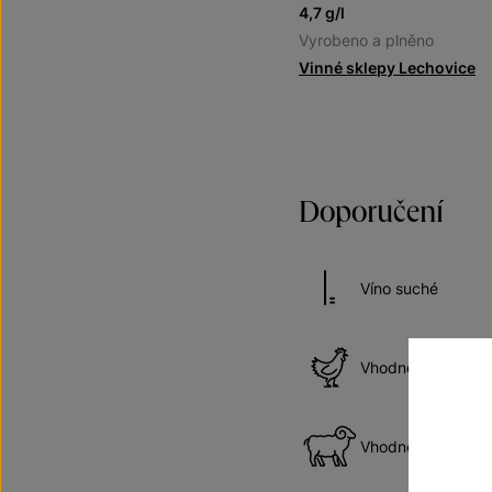
4,7 g/l
Vyrobeno a plněno
Vinné sklepy Lechovice
Doporučení
Víno suché
Vhodné k drůbež
Vhodné ke skopo