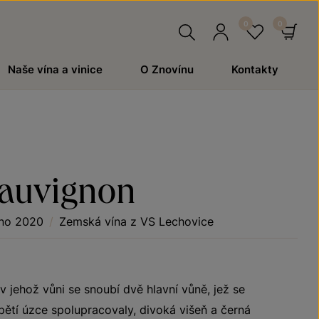
Hledat
Přihlásit
Oblíben
Ko
Naše vína a vinice
O Znovínu
Kontakty
se
Sauvignon
no 2020
/
Zemská vína z VS Lechovice
 jehož vůni se snoubí dvě hlavní vůně, jež se
pětí úzce spolupracovaly, divoká višeň a černá