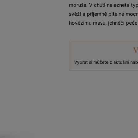
moruše. V chuti naleznete typ
svěží a příjemně pitelné moc
hovězímu masu, jehněčí pečen
V
Vybrat si můžete z aktuální na