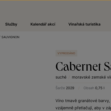
Služby
Kalendář akcí
Vinařská turistika
T SAUVIGNON
VYPRODÁNO
Cabernet 
suché
/
moravské zemské ví
Šarže
2029
/
Obsah
0,75 l
Víno tmavě granátové barvy, v
vzájemně přetlačují, aby v zá