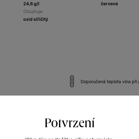
24,6 g/l
červené
Obsahuje
oxid siřičitý
Doporučená teplota vína při
ímu
Vhodné k hovězímu
Potvrzení
vému