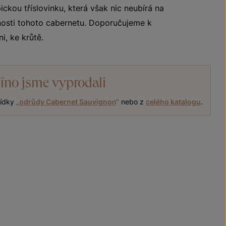
ickou tříslovinku, která však nic neubírá na
nosti tohoto cabernetu. Doporučujeme k
i, ke krůtě.
íno jsme vyprodali
bídky
„
odrůdy Cabernet Sauvignon
“
nebo z
celého katalogu
.