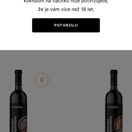
Kliknutím na tlačítko níže potvrzujete,
že je vám více než 18 let.
POTVRZUJI
Ochutnejte podobná vína