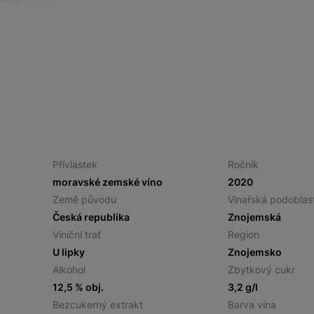
Přívlastek
Ročník
moravské zemské víno
2020
Země původu
Vinařská podoblas
Česká republika
Znojemská
Viniční trať
Region
U lipky
Znojemsko
Alkohol
Zbytkový cukr
12,5 % obj.
3,2 g/l
Bezcukerný extrakt
Barva vína