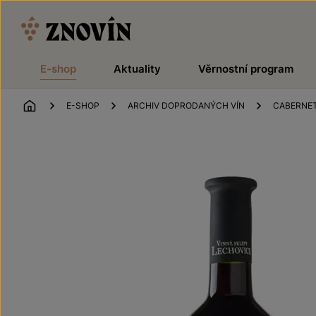
Přeskočit na obsah
E-shop
Aktuality
Věrnostní program
ÚVOD
E-SHOP
ARCHIV DOPRODANÝCH VÍN
CABERNE