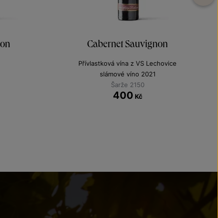
non
Cabernet Sauvignon
Přívlastková vína z VS Lechovice
slámové víno 2021
Šarže 2150
400
Kč