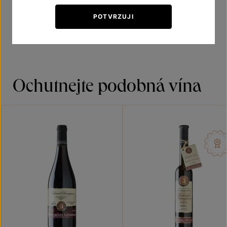
Doporučená teplota vína při podávání 10–12 °C
POTVRZUJI
Ochutnejte podobná vína