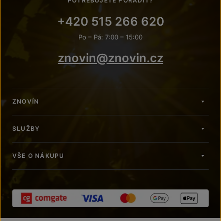
POTŘEBUJETE PORADIT?
+420 515 266 620
Po – Pá: 7:00 – 15:00
znovin@znovin.cz
ZNOVÍN
SLUŽBY
VŠE O NÁKUPU