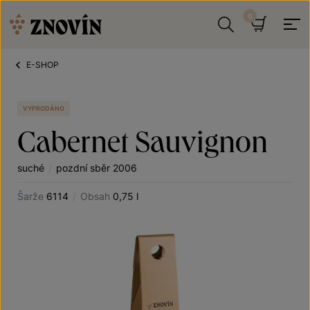
Přeskočit na obsah
Hledat
Košík
E-SHOP
VYPRODÁNO
Cabernet Sauvignon
suché
/
pozdní sběr 2006
Šarže
6114
/
Obsah
0,75 l