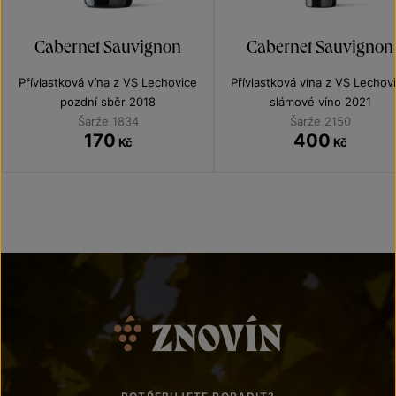
Cabernet Sauvignon
Cabernet Sauvignon
Přívlastková vína z VS Lechovice
Přívlastková vína z VS Lechov
pozdní sběr 2018
slámové víno 2021
Šarže 1834
Šarže 2150
170
400
Kč
Kč