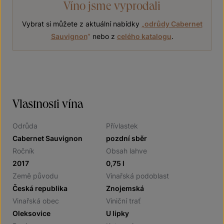
Víno jsme vyprodali
Vybrat si můžete z aktuální nabídky
„
odrůdy Cabernet
Sauvignon
“
nebo z
celého katalogu
.
Vlastnosti vína
Odrůda
Přívlastek
Cabernet Sauvignon
pozdní sběr
Ročník
Obsah lahve
2017
0,75 l
Země původu
Vinařská podoblast
Česká republika
Znojemská
Vinařská obec
Viniční trať
Oleksovice
U lipky