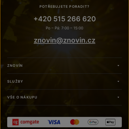
POTŘEBUJETE PORADIT?
+420 515 266 620
Po – Pá: 7:00 – 15:00
znovin@znovin.cz
ZNOVÍN
SLUŽBY
VŠE O NÁKUPU