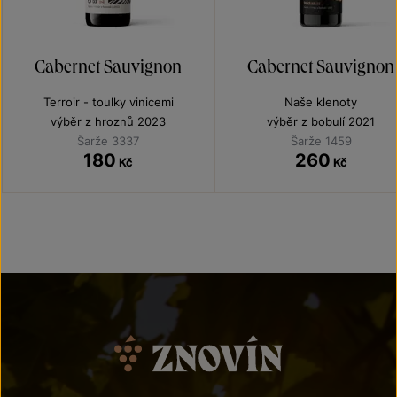
Cabernet Sauvignon
Cabernet Sauvignon
Terroir - toulky vinicemi
Naše klenoty
výběr z hroznů 2023
výběr z bobulí 2021
Šarže 3337
Šarže 1459
180
260
Kč
Kč