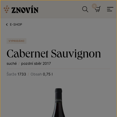
Přeskočit na obsah
Hledat
Košík
E-SHOP
VYPRODÁNO
Cabernet Sauvignon
suché
/
pozdní sběr 2017
Šarže
1733
/
Obsah
0,75 l