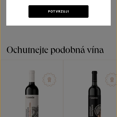
Doporučená teplota vína při podávání 16–18 °C
POTVRZUJI
Ochutnejte podobná vína