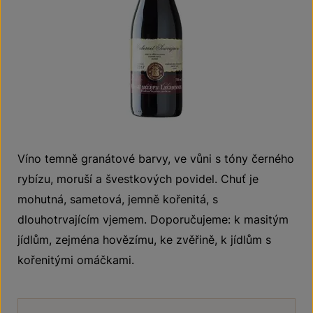
Víno temně granátové barvy, ve vůni s tóny černého
rybízu, moruší a švestkových povidel. Chuť je
mohutná, sametová, jemně kořenitá, s
dlouhotrvajícím vjemem. Doporučujeme: k masitým
jídlům, zejména hovězímu, ke zvěřině, k jídlům s
kořenitými omáčkami.