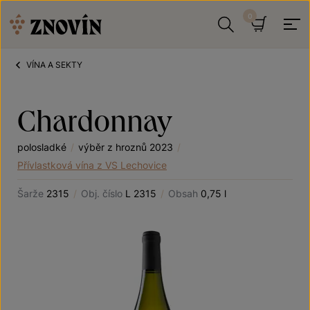
Přeskočit na obsah
Hledat
Košík
VÍNA A SEKTY
Chardonnay
polosladké
/
výběr z hroznů 2023
/
Přívlastková vína z VS Lechovice
Šarže
2315
/
Obj. číslo
L 2315
/
Obsah
0,75 l