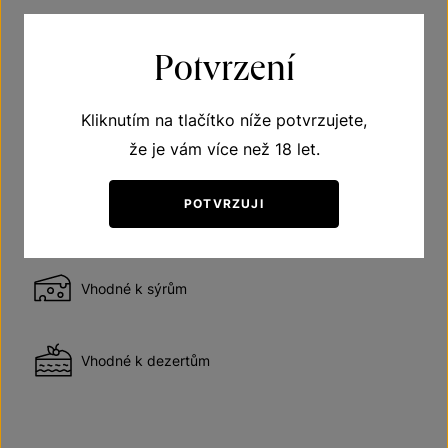
Potvrzení
Doporučení
Kliknutím na tlačítko níže potvrzujete,
Víno polosladké
že je vám více než 18 let.
POTVRZUJI
Vhodné k asijské kuchyni
Vhodné k sýrům
Vhodné k dezertům