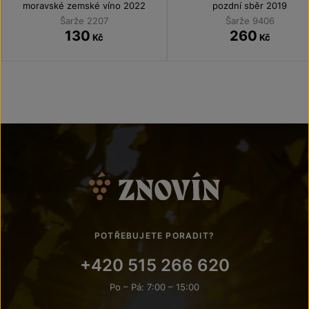
moravské zemské víno 2022
pozdní sběr 2019
Šarže 2207
Šarže 9406
130
260
Kč
Kč
POTŘEBUJETE PORADIT?
+420 515 266 620
Po – Pá: 7:00 – 15:00