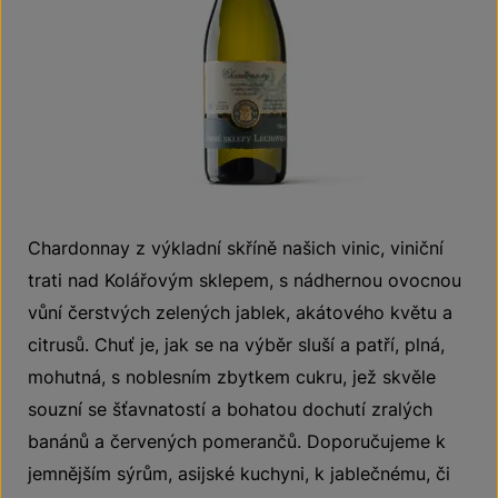
Chardonnay z výkladní skříně našich vinic, viniční
trati nad Kolářovým sklepem, s nádhernou ovocnou
vůní čerstvých zelených jablek, akátového květu a
citrusů. Chuť je, jak se na výběr sluší a patří, plná,
mohutná, s noblesním zbytkem cukru, jež skvěle
souzní se šťavnatostí a bohatou dochutí zralých
banánů a červených pomerančů. Doporučujeme k
jemnějším sýrům, asijské kuchyni, k jablečnému, či