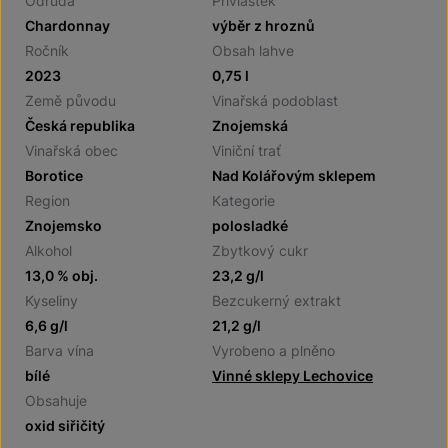
Odrůda
Přívlastek
Chardonnay
výběr z hroznů
Ročník
Obsah lahve
2023
0,75 l
Země původu
Vinařská podoblast
Česká republika
Znojemská
Vinařská obec
Viniční trať
Borotice
Nad Kolářovým sklepem
Region
Kategorie
Znojemsko
polosladké
Alkohol
Zbytkový cukr
13,0 % obj.
23,2 g/l
Kyseliny
Bezcukerný extrakt
6,6 g/l
21,2 g/l
Barva vína
Vyrobeno a plněno
bílé
Vinné sklepy Lechovice
Obsahuje
oxid siřičitý