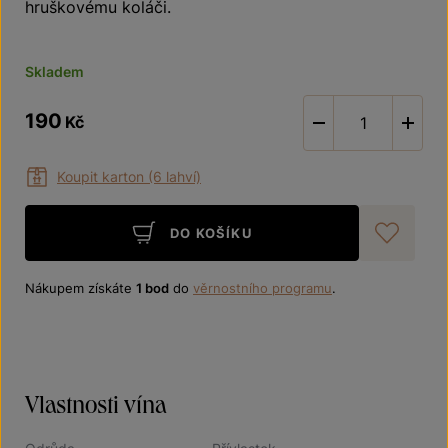
hruškovému koláči.
Skladem
190
Kč
-
Koupit karton (6 lahví)
DO KOŠÍKU
Při
Nákupem získáte
1 bod
do
věrnostního programu
.
Vlastnosti vína