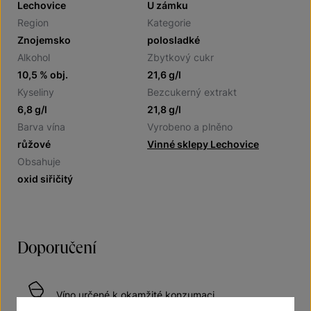
Lechovice
U zámku
Region
Kategorie
Znojemsko
polosladké
Alkohol
Zbytkový cukr
10,5 % obj.
21,6 g/l
Kyseliny
Bezcukerný extrakt
6,8 g/l
21,8 g/l
Barva vína
Vyrobeno a plněno
růžové
Vinné sklepy Lechovice
Obsahuje
oxid siřičitý
Doporučení
Víno určené k okamžité konzumaci