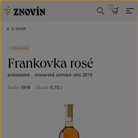
Přeskočit na obsah
Hledat
Košík
E-SHOP
VYPRODÁNO
Frankovka rosé
polosladké
/
moravské zemské víno 2019
Šarže
1916
/
Obsah
0,75 l