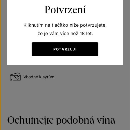
Potvrzení
Doporučená teplota vína při podávání 10–12 °C
Kliknutím na tlačítko níže potvrzujete,
že je vám více než 18 let.
Vhodné k vepřovému
POTVRZUJI
Vhodné k pizze
Vhodné k sýrům
Ochutnejte podobná vína