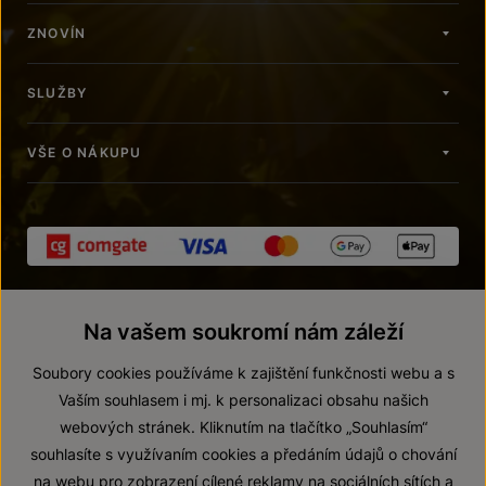
ZNOVÍN
SLUŽBY
VŠE O NÁKUPU
Na vašem soukromí nám záleží
Soubory cookies používáme k zajištění funkčnosti webu a s
Vaším souhlasem i mj. k personalizaci obsahu našich
webových stránek. Kliknutím na tlačítko „Souhlasím“
© 2026 ZNOVÍN ZNOJMO, a. s.
souhlasíte s využívaním cookies a předáním údajů o chování
Vnitřní oznamovací systém (whistleblowing)
na webu pro zobrazení cílené reklamy na sociálních sítích a