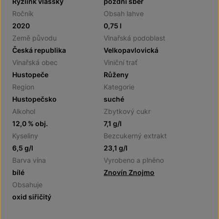
Ryzlink vlašský
pozdní sběr
Ročník
Obsah lahve
2020
0,75 l
Země původu
Vinařská podoblast
Česká republika
Velkopavlovická
Vinařská obec
Viniční trať
Hustopeče
Růženy
Region
Kategorie
Hustopečsko
suché
Alkohol
Zbytkový cukr
12,0 % obj.
7,1 g/l
Kyseliny
Bezcukerný extrakt
6,5 g/l
23,1 g/l
Barva vína
Vyrobeno a plněno
bílé
Znovín Znojmo
Obsahuje
oxid siřičitý