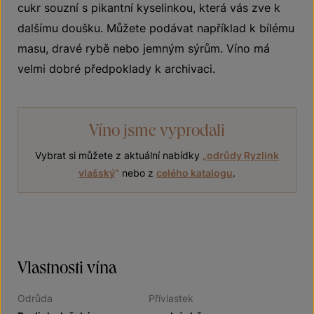
cukr souzní s pikantní kyselinkou, která vás zve k
dalšímu doušku. Můžete podávat například k bílému
masu, dravé rybě nebo jemným sýrům. Víno má
velmi dobré předpoklady k archivaci.
Víno jsme vyprodali
Vybrat si můžete z aktuální nabídky
„
odrůdy Ryzlink
vlašský
“
nebo z
celého katalogu
.
Vlastnosti vína
Odrůda
Přívlastek