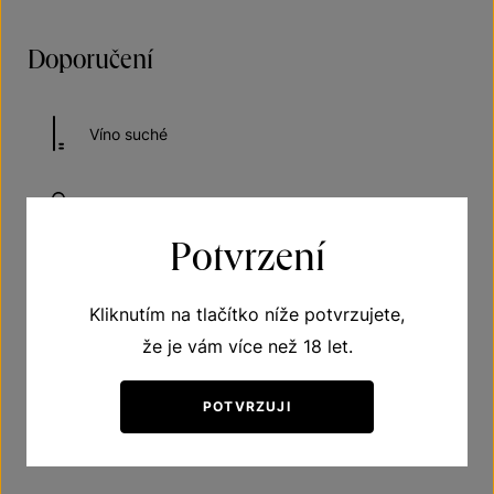
Doporučení
Víno suché
Doporučená teplota vína při podávání 10–12 °C
Potvrzení
Odhadovaná doba názrávání 5 až 7 roků od roku
lahvování
Kliknutím na tlačítko níže potvrzujete,
že je vám více než 18 let.
Vhodné k drůbežímu
POTVRZUJI
Vhodné k rybám