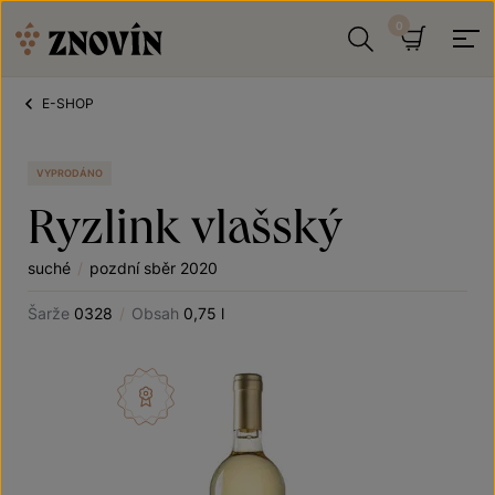
Přeskočit na obsah
Hledat
Košík
E-SHOP
VYPRODÁNO
Ryzlink vlašský
suché
/
pozdní sběr 2020
Šarže
0328
/
Obsah
0,75 l