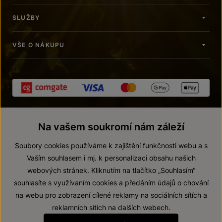
SLUŽBY
VŠE O NÁKUPU
Na vašem soukromí nám záleží
Soubory cookies používáme k zajištění funkčnosti webu a s
Vaším souhlasem i mj. k personalizaci obsahu našich
webových stránek. Kliknutím na tlačítko „Souhlasím“
© 2026 ZNOVÍN ZNOJMO, a. s.
souhlasíte s využívaním cookies a předáním údajů o chování
Vnitřní oznamovací systém (whistleblowing)
na webu pro zobrazení cílené reklamy na sociálních sítích a
Prohlášení o přístupnosti
reklamních sítích na dalších webech.
Upravit nastavení