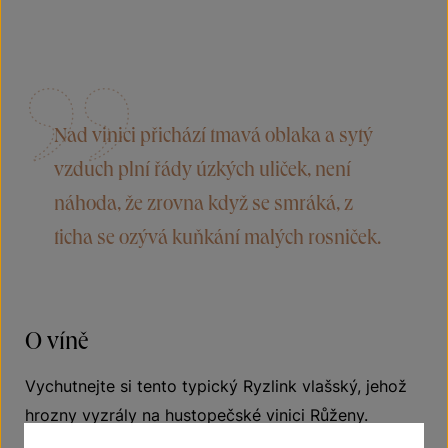
Nad vinici přichází tmavá oblaka a sytý
vzduch plní řády úzkých uliček, není
náhoda, že zrovna když se smráká, z
ticha se ozývá kuňkání malých rosniček.
O víně
Vychutnejte si tento typický Ryzlink vlašský, jehož
hrozny vyzrály na hustopečské vinici Růženy.
Rosnička zelená na etiketě značí důležitost počasí