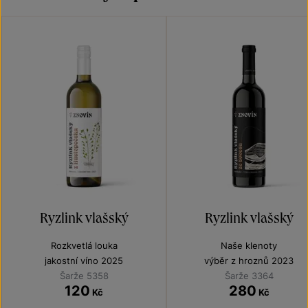
Ryzlink vlašský
Ryzlink vlašský
Rozkvetlá louka
Naše klenoty
jakostní víno 2025
výběr z hroznů 2023
Šarže 5358
Šarže 3364
120
280
Kč
Kč