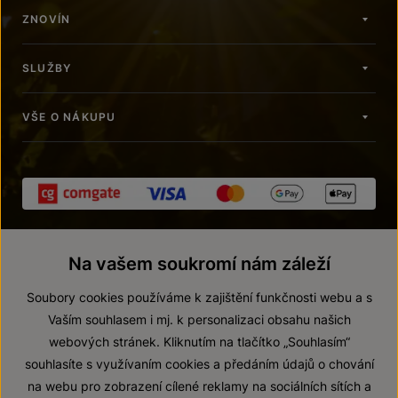
ZNOVÍN
SLUŽBY
VŠE O NÁKUPU
Na vašem soukromí nám záleží
Soubory cookies používáme k zajištění funkčnosti webu a s
Vaším souhlasem i mj. k personalizaci obsahu našich
webových stránek. Kliknutím na tlačítko „Souhlasím“
© 2026 ZNOVÍN ZNOJMO, a. s.
souhlasíte s využívaním cookies a předáním údajů o chování
Vnitřní oznamovací systém (whistleblowing)
na webu pro zobrazení cílené reklamy na sociálních sítích a