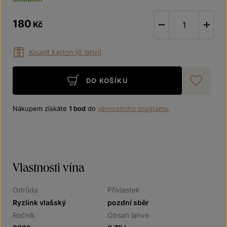
180
Kč
-
Koupit karton (6 lahví)
DO KOŠÍKU
Při
Nákupem získáte
1 bod
do
věrnostního programu
.
Vlastnosti vína
Odrůda
Přívlastek
Ryzlink vlašský
pozdní sběr
Ročník
Obsah lahve