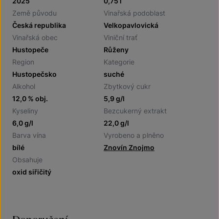
2025
0,75 l
Země původu
Vinařská podoblast
Česká republika
Velkopavlovická
Vinařská obec
Viniční trať
Hustopeče
Růženy
Region
Kategorie
Hustopečsko
suché
Alkohol
Zbytkový cukr
12,0 % obj.
5,9 g/l
Kyseliny
Bezcukerný extrakt
6,0 g/l
22,0 g/l
Barva vína
Vyrobeno a plněno
bílé
Znovín Znojmo
Obsahuje
oxid siřičitý