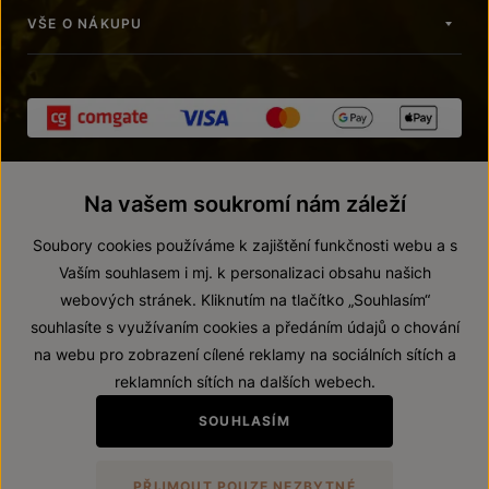
VŠE O NÁKUPU
Na vašem soukromí nám záleží
Soubory cookies používáme k zajištění funkčnosti webu a s
Vaším souhlasem i mj. k personalizaci obsahu našich
webových stránek. Kliknutím na tlačítko „Souhlasím“
© 2026 ZNOVÍN ZNOJMO, a. s.
souhlasíte s využívaním cookies a předáním údajů o chování
Vnitřní oznamovací systém (whistleblowing)
na webu pro zobrazení cílené reklamy na sociálních sítích a
Prohlášení o přístupnosti
reklamních sítích na dalších webech.
Upravit nastavení
SOUHLASÍM
Zákaz prodeje alkoholických nápojů osobám mladším 18 let.
PŘIJMOUT POUZE NEZBYTNÉ