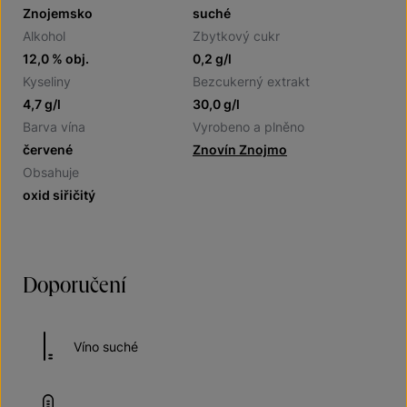
Znojemsko
suché
Alkohol
Zbytkový cukr
12,0 % obj.
0,2 g/l
Kyseliny
Bezcukerný extrakt
4,7 g/l
30,0 g/l
Barva vína
Vyrobeno a plněno
červené
Znovín Znojmo
Obsahuje
oxid siřičitý
Doporučení
Víno suché