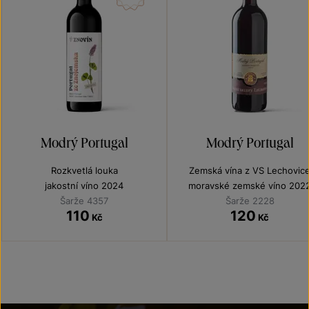
Modrý Portugal
Modrý Portugal
Rozkvetlá louka
Zemská vína z VS Lechovic
jakostní víno 2024
moravské zemské víno 202
Šarže 4357
Šarže 2228
110
120
Kč
Kč