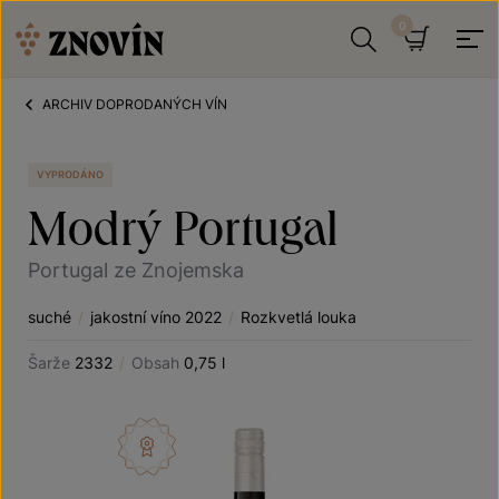
Přeskočit na obsah
Hledat
Košík
ARCHIV DOPRODANÝCH VÍN
VYPRODÁNO
Modrý Portugal
Portugal ze Znojemska
suché
/
jakostní víno 2022
/
Rozkvetlá louka
Šarže
2332
/
Obsah
0,75 l