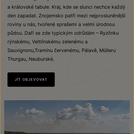
a královské tabule. Kraj, kde se slunci nechce každý
den zapadat. Znojemsko patří mezi nejprosluněnější
roviny u nás, tvořené sprašemi a velmi úrodnou
půdou. Daří se zde typickým odrůdám – Ryzlinku
rýnskému, Veltlínskému zelenému a
Sauvignonu,Tramínu červenému, Pálavě, Mülleru
Thurgau, Neuburské.
JÍT OBJEVOVAT