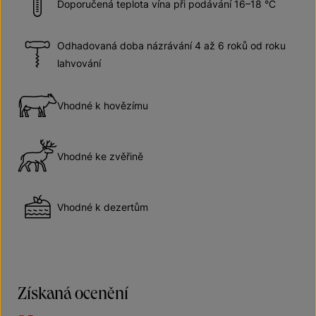
Doporučená teplota vína při podávání 16–18 °C
Odhadovaná doba názrávání 4 až 6 roků od roku
lahvování
Vhodné k hovězímu
Vhodné ke zvěřině
Vhodné k dezertům
Získaná ocenění