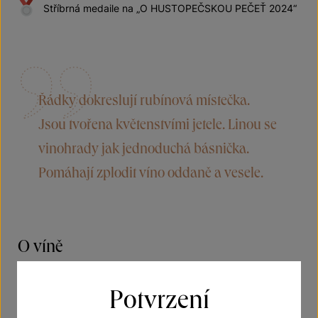
Stříbrná medaile na „O HUSTOPEČSKOU PEČEŤ 2024“
Řádky dokreslují rubínová místečka.
Jsou tvořena květenstvími jetele. Linou se
vinohrady jak jednoduchá básnička.
Pomáhají zplodit víno oddaně a vesele.
O víně
Nechte se potěšit Modrým Portugalem z ročníku
Potvrzení
2022. Ve vůni naleznete přezrálé třešně, višně nebo