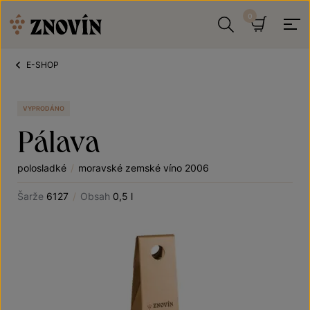
Přeskočit na obsah
Hledat
Košík
E-SHOP
VYPRODÁNO
Pálava
polosladké
/
moravské zemské víno 2006
Šarže
6127
/
Obsah
0,5 l