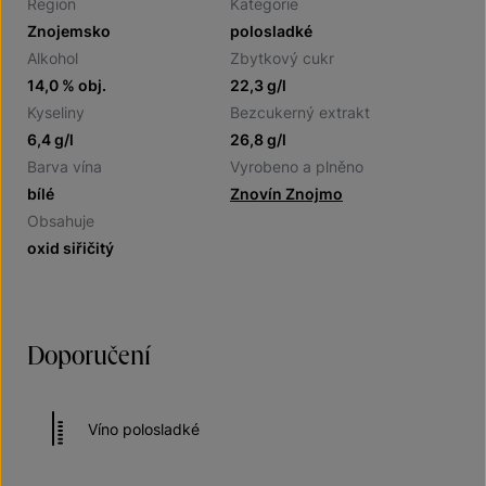
Region
Kategorie
Znojemsko
polosladké
Alkohol
Zbytkový cukr
14,0 % obj.
22,3 g/l
Kyseliny
Bezcukerný extrakt
6,4 g/l
26,8 g/l
Barva vína
Vyrobeno a plněno
bílé
Znovín Znojmo
Obsahuje
oxid siřičitý
Doporučení
Víno polosladké