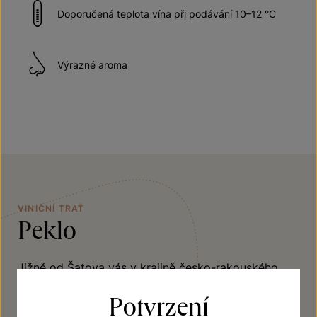
Doporučená teplota vína při podávání 10–12 °C
Výrazné aroma
VINIČNÍ TRAŤ
Peklo
Jižně od Šatova vás v krajině česko-rakouského
pohraničí upoutají řádky vína linoucí se v
Potvrzení
netypickém tvaru. Podkovovitá podoba této trati