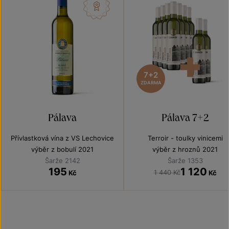
7+2
ZDARMA
Pálava
Pálava 7+2
Přívlastková vína z VS Lechovice
Terroir - toulky vinicemi
výběr z bobulí 2021
výběr z hroznů 2021
Šarže 2142
Šarže 1353
195
1 120
1 440 Kč
Kč
Kč