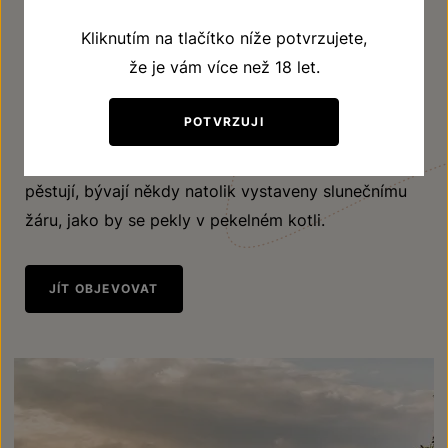
připomíná sedlo či amfiteátr. Nebo snad pekelný
Kliknutím na tlačítko níže potvrzujete,
kotel? Teorií, odkud viniční trať Peklo vzala své
že je vám více než 18 let.
jméno, je několik. Někteří ho odvozují od
nedalekého Šibeničního vrchu, kde od konce
POTVRZUJI
středověku až do poloviny 18. století stála šibenice.
Jiní název přisuzují tomu, že hrozny, které se zde
pěstují, bývají někdy natolik vystaveny slunečnímu
žáru, jako by se pekly v pekelném kotli.
JÍT OBJEVOVAT