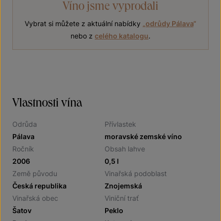
Víno jsme vyprodali
Vybrat si můžete z aktuální nabídky
„
odrůdy Pálava
“
nebo z
celého katalogu
.
Vlastnosti vína
Odrůda
Přívlastek
Pálava
moravské zemské víno
Ročník
Obsah lahve
2006
0,5 l
Země původu
Vinařská podoblast
Česká republika
Znojemská
Vinařská obec
Viniční trať
Šatov
Peklo