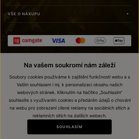
VŠE O NÁKUPU
Na vašem soukromí nám záleží
Soubory cookies používáme k zajištění funkčnosti webu a s
Vaším souhlasem i mj. k personalizaci obsahu našich
webových stránek. Kliknutím na tlačítko „Souhlasím“
© 2026 ZNOVÍN ZNOJMO, a. s.
souhlasíte s využívaním cookies a předáním údajů o chování
Vnitřní oznamovací systém (whistleblowing)
na webu pro zobrazení cílené reklamy na sociálních sítích a
Prohlášení o přístupnosti
reklamních sítích na dalších webech.
Upravit nastavení
SOUHLASÍM
Zákaz prodeje alkoholických nápojů osobám mladším 18 let.