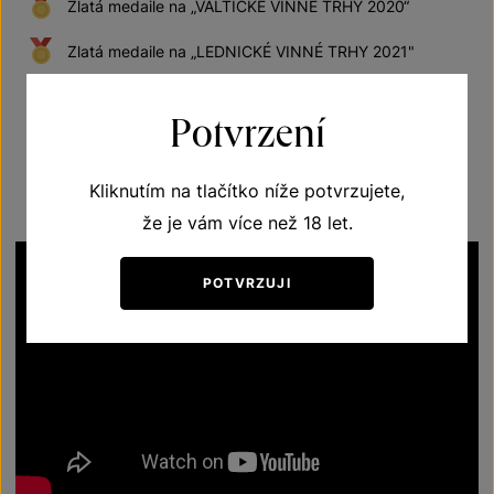
Zlatá medaile na „VALTICKÉ VINNÉ TRHY 2020“
Zlatá medaile na „LEDNICKÉ VINNÉ TRHY 2021"
Zlatá medaile na „VINAŘSKÉ LITOMĚŘICE 2021"
Potvrzení
Zobrazit všechna ocenění
Kliknutím na tlačítko níže potvrzujete,
že je vám více než 18 let.
POTVRZUJI