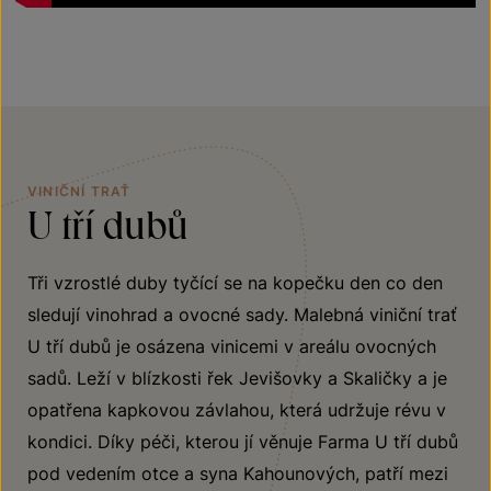
VINIČNÍ TRAŤ
U tří dubů
Tři vzrostlé duby tyčící se na kopečku den co den
sledují vinohrad a ovocné sady. Malebná viniční trať
U tří dubů je osázena vinicemi v areálu ovocných
sadů. Leží v blízkosti řek Jevišovky a Skaličky a je
opatřena kapkovou závlahou, která udržuje révu v
kondici. Díky péči, kterou jí věnuje Farma U tří dubů
pod vedením otce a syna Kahounových, patří mezi