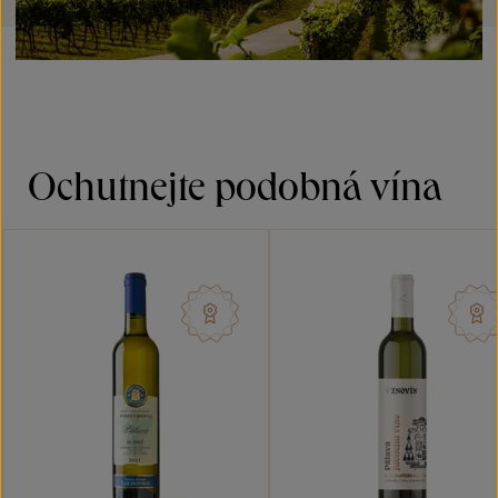
Ochutnejte podobná vína