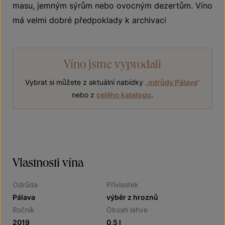
masu, jemným sýrům nebo ovocným dezertům. Víno
má velmi dobré předpoklady k archivaci
Víno jsme vyprodali
Vybrat si můžete z aktuální nabídky
„
odrůdy Pálava
“
nebo z
celého katalogu
.
Vlastnosti vína
Odrůda
Přívlastek
Pálava
výběr z hroznů
Ročník
Obsah lahve
2019
0,5 l