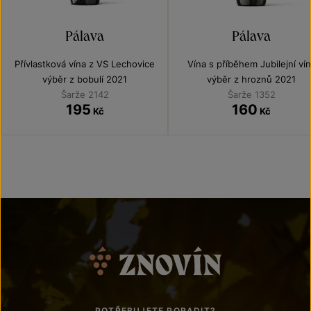
Pálava
Pálava
Přívlastková vína z VS Lechovice
Vína s příběhem Jubilejní ví
výběr z bobulí 2021
výběr z hroznů 2021
Šarže 2142
Šarže 1352
195
160
Kč
Kč
POTŘEBUJETE PORADIT?