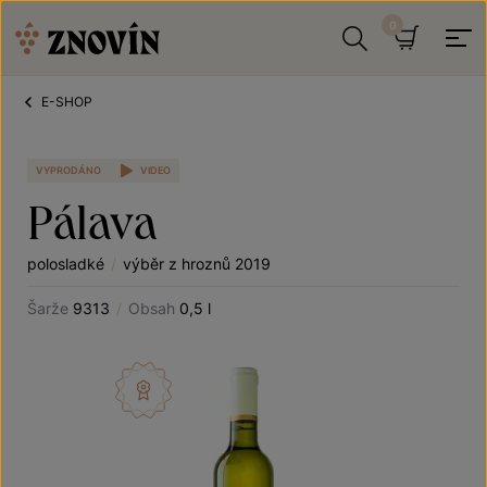
Přeskočit na obsah
Hledat
Košík
E-SHOP
VYPRODÁNO
VIDEO
Pálava
polosladké
/
výběr z hroznů 2019
Šarže
9313
/
Obsah
0,5 l