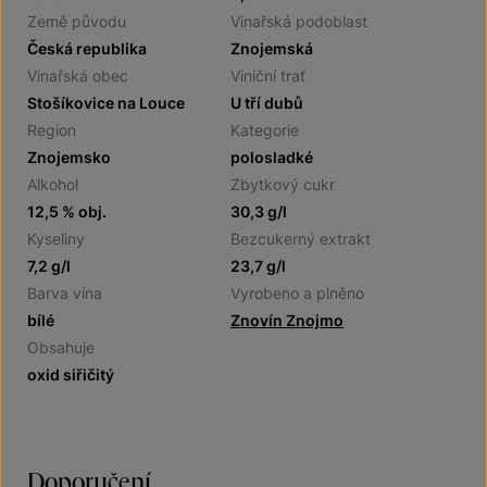
Země původu
Vinařská podoblast
Česká republika
Znojemská
Vinařská obec
Viniční trať
Stošíkovice na Louce
U tří dubů
Region
Kategorie
Znojemsko
polosladké
Alkohol
Zbytkový cukr
12,5 % obj.
30,3 g/l
Kyseliny
Bezcukerný extrakt
7,2 g/l
23,7 g/l
Barva vína
Vyrobeno a plněno
bílé
Znovín Znojmo
Obsahuje
oxid siřičitý
Doporučení