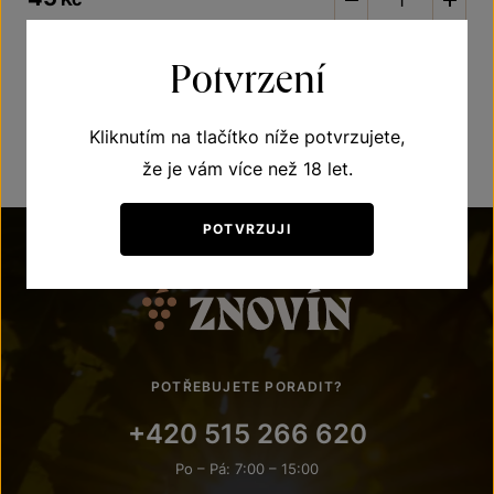
Potvrzení
DO KOŠÍKU
Při
Kliknutím na tlačítko níže potvrzujete,
že je vám více než 18 let.
POTVRZUJI
POTŘEBUJETE PORADIT?
+420 515 266 620
Po – Pá: 7:00 – 15:00