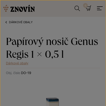
Přeskočit na obsah
Hledat
Košík
DÁRKOVÉ OBALY
Papírový nosič Genus
Regis 1 × 0,5 l
Dárkové obaly
Obj. číslo
DO-19