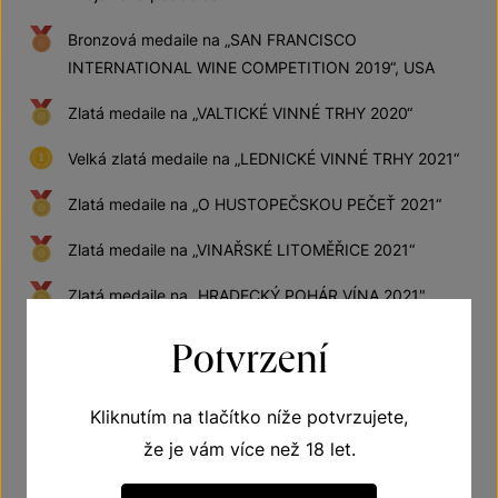
Bronzová medaile na „SAN FRANCISCO
INTERNATIONAL WINE COMPETITION 2019“, USA
Zlatá medaile na „VALTICKÉ VINNÉ TRHY 2020“
Velká zlatá medaile na „LEDNICKÉ VINNÉ TRHY 2021“
Zlatá medaile na „O HUSTOPEČSKOU PEČEŤ 2021“
Zlatá medaile na „VINAŘSKÉ LITOMĚŘICE 2021“
Zlatá medaile na „HRADECKÝ POHÁR VÍNA 2021",
Hradec Králové
Potvrzení
Zlatá medaile na „MUVINA 2021“, Slovensko
Velká zlatá medaile na „PARDUBICKÝ FESTIVAL VÍNA
Kliknutím na tlačítko níže potvrzujete,
2021“
že je vám více než 18 let.
Zlatá medaile na „GRAND PRIX AUSTERLITZ 2021“,