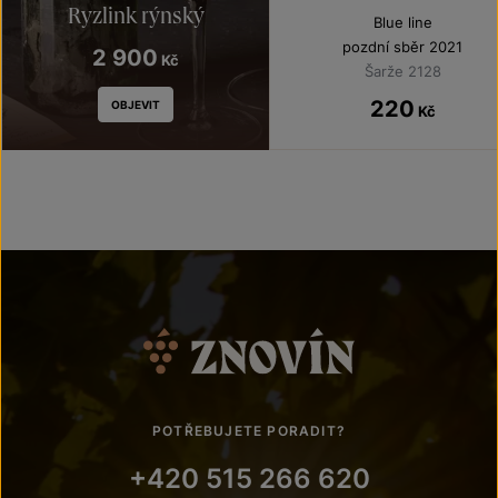
Ryzlink rýnský
Blue line
pozdní sběr 2021
2 900
Kč
Šarže 2128
220
OBJEVIT
Kč
POTŘEBUJETE PORADIT?
+420 515 266 620