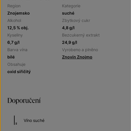
Region
Kategorie
Znojemsko
suché
Alkohol
Zbytkový cukr
12,5 % obj.
4,8 g/l
Kyseliny
Bezcukerný extrakt
6,7 g/l
24,9 g/l
Barva vína
Vyrobeno a plněno
bílé
Znovín Znojmo
Obsahuje
oxid siřičitý
Doporučení
Víno suché