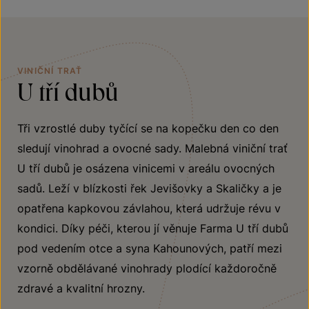
VINIČNÍ TRAŤ
U tří dubů
Tři vzrostlé duby tyčící se na kopečku den co den
sledují vinohrad a ovocné sady. Malebná viniční trať
U tří dubů je osázena vinicemi v areálu ovocných
sadů. Leží v blízkosti řek Jevišovky a Skaličky a je
opatřena kapkovou závlahou, která udržuje révu v
kondici. Díky péči, kterou jí věnuje Farma U tří dubů
pod vedením otce a syna Kahounových, patří mezi
vzorně obdělávané vinohrady plodící každoročně
zdravé a kvalitní hrozny.