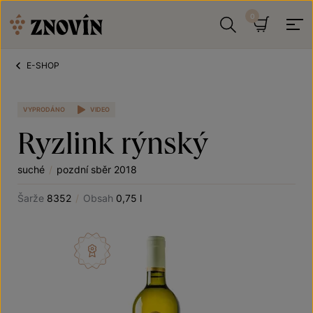
Přeskočit na obsah
Hledat
Košík
E-SHOP
VYPRODÁNO
VIDEO
Ryzlink rýnský
suché
/
pozdní sběr 2018
Šarže
8352
/
Obsah
0,75 l