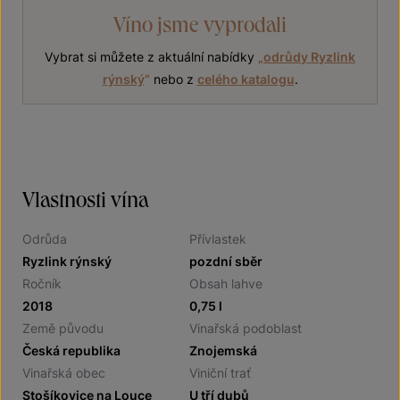
Víno jsme vyprodali
Vybrat si můžete z aktuální nabídky
„
odrůdy Ryzlink
rýnský
“
nebo z
celého katalogu
.
Vlastnosti vína
Odrůda
Přívlastek
Ryzlink rýnský
pozdní sběr
Ročník
Obsah lahve
2018
0,75 l
Země původu
Vinařská podoblast
Česká republika
Znojemská
Vinařská obec
Viniční trať
Stošíkovice na Louce
U tří dubů