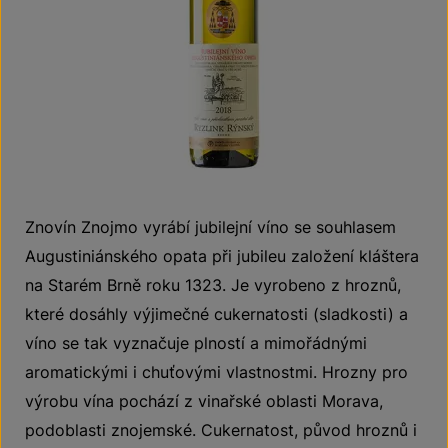
Znovín Znojmo vyrábí jubilejní víno se souhlasem
Augustiniánského opata při jubileu založení kláštera
na Starém Brně roku 1323. Je vyrobeno z hroznů,
které dosáhly výjimečné cukernatosti (sladkosti) a
víno se tak vyznačuje plností a mimořádnými
aromatickými i chuťovými vlastnostmi. Hrozny pro
výrobu vína pochází z vinařské oblasti Morava,
podoblasti znojemské. Cukernatost, původ hroznů i