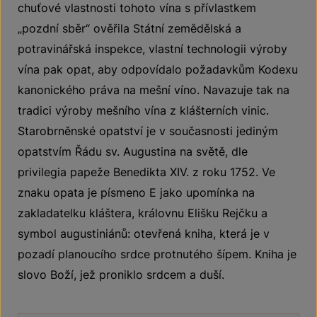
chuťové vlastnosti tohoto vína s přívlastkem
„pozdní sběr“ ověřila Státní zemědělská a
potravinářská inspekce, vlastní technologii výroby
vína pak opat, aby odpovídalo požadavkům Kodexu
kanonického práva na mešní víno. Navazuje tak na
tradici výroby mešního vína z klášterních vinic.
Starobrněnské opatství je v současnosti jediným
opatstvím Řádu sv. Augustina na světě, dle
privilegia papeže Benedikta XIV. z roku 1752. Ve
znaku opata je písmeno E jako upomínka na
zakladatelku kláštera, královnu Elišku Rejčku a
symbol augustiniánů: otevřená kniha, která je v
pozadí planoucího srdce protnutého šípem. Kniha je
slovo Boží, jež proniklo srdcem a duší.