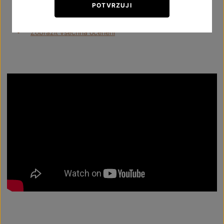
POTVRZUJI
Brno
Zobrazit všechna ocenění