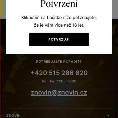
Potvrzení
Kliknutím na tlačítko níže potvrzujete,
že je vám více než 18 let.
POTVRZUJI
POTŘEBUJETE PORADIT?
+420 515 266 620
Po – Pá: 7:00 – 15:00
znovin@znovin.cz
ZNOVÍN