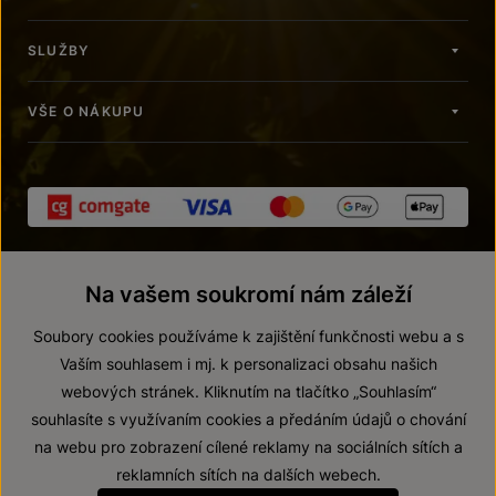
SLUŽBY
VŠE O NÁKUPU
Na vašem soukromí nám záleží
Soubory cookies používáme k zajištění funkčnosti webu a s
Vaším souhlasem i mj. k personalizaci obsahu našich
webových stránek. Kliknutím na tlačítko „Souhlasím“
© 2026 ZNOVÍN ZNOJMO, a. s.
souhlasíte s využívaním cookies a předáním údajů o chování
Vnitřní oznamovací systém (whistleblowing)
na webu pro zobrazení cílené reklamy na sociálních sítích a
Prohlášení o přístupnosti
reklamních sítích na dalších webech.