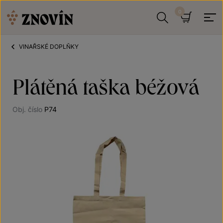
Přeskočit na obsah
Hledat
Košík
VINAŘSKÉ DOPLŇKY
Plátěná taška béžová
Obj. číslo
P74