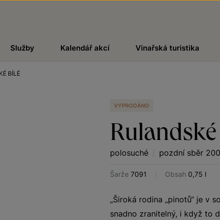
Služby
Kalendář akcí
Vinařská turistika
É BÍLÉ
VYPRODÁNO
Rulandské 
polosuché
/
pozdní sběr 20
Šarže
7091
/
Obsah
0,75 l
„Široká rodina „pinotů“ je v 
snadno zranitelný, i když to