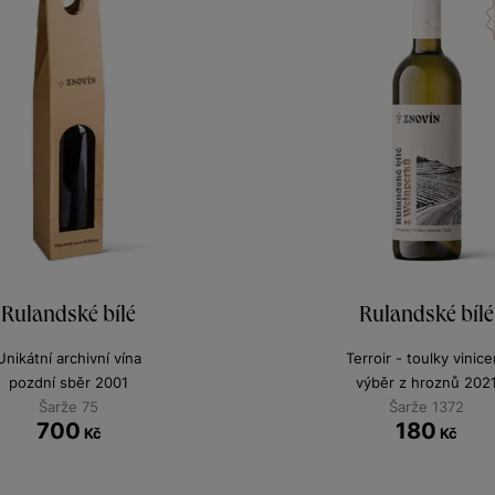
Rulandské bílé
Rulandské bílé
Unikátní archivní vína
Terroir - toulky vinice
pozdní sběr 2001
výběr z hroznů 202
Šarže 75
Šarže 1372
700
180
Kč
Kč