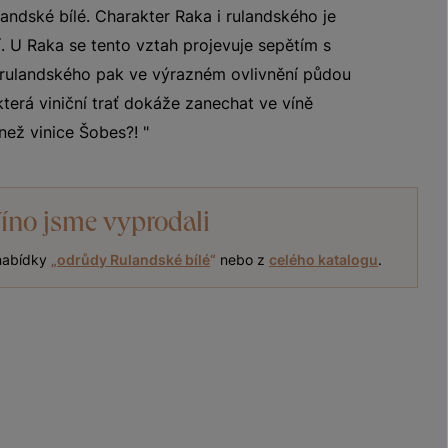
ndské bílé. Charakter Raka i rulandského je
. U Raka se tento vztah projevuje sepětím s
 rulandského pak ve výrazném ovlivnění půdou
která viniční trať dokáže zanechat ve víně
 než vinice Šobes?! "
íno jsme vyprodali
 nabídky
„
odrůdy Rulandské bílé
“
nebo z
celého katalogu
.