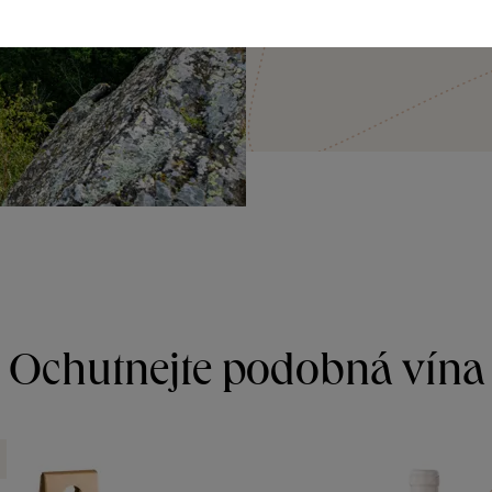
JÍT OBJEVOVAT
Ochutnejte podobná vína