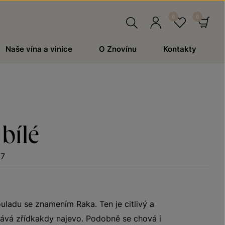
Hledat
Přihlásit
Oblíben
Ko
Naše vína a vinice
O Znovínu
Kontakty
se
bílé
07
souladu se znamením Raka. Ten je citlivý a
 dává zřídkakdy najevo. Podobně se chová i