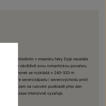
inečným umístěním v meandru řeky Dyje neustále
 každé jejich návštěvě svou romantickou povahou.
sluněný pahorek se rozkládá v 240-320 m
chráněný ze severozápadu i severovýchodu proti
selá hnědozem na rulovém podkladě přes den
 v noci je zase intenzivně vyzařuje.