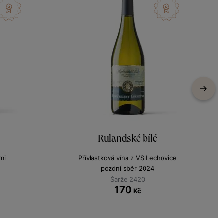
Rulandské bílé
mi
Přívlastková vína z VS Lechovice
1
pozdní sběr 2024
Šarže 2420
170
Kč