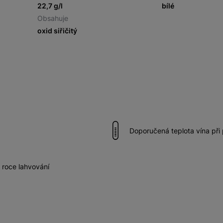
22,7 g/l
bílé
Obsahuje
oxid siřičitý
Doporučená teplota vína při
 roce lahvování