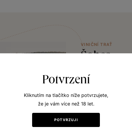
VINIČNÍ TRAŤ
Šobes
Vinice Šobes svým jed
Potvrzení
fascinuje příchozí při
Jižně orientovaný pro
Kliknutím na tlačítko níže potvrzujete,
nadmořské výšky a je 
že je vám více než 18 let.
větrům. Kamenitá a ky
nasává sluneční teplo a
POTVRZUJI