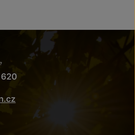
?
 620
n.cz