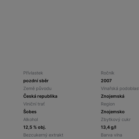
Přívlastek
Ročník
pozdní sběr
2007
Země původu
Vinařská podoblas
Česká republika
Znojemská
Viniční trať
Region
Šobes
Znojemsko
Alkohol
Zbytkový cukr
12,5 % obj.
13,4 g/l
Bezcukerný extrakt
Barva vína