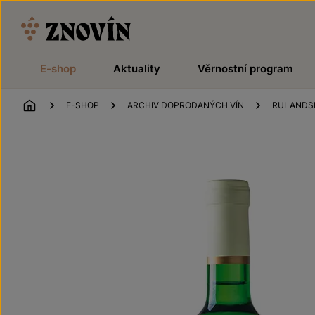
Přeskočit na obsah
E-shop
Aktuality
Věrnostní program
ÚVOD
E-SHOP
ARCHIV DOPRODANÝCH VÍN
RULANDSK