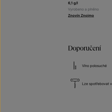
6,1 g/l
Vyrobeno a plněno
Znovín Znojmo
Doporučení
Víno polosuché
Lze spotřebovat v