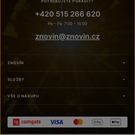
POTŘEBUJETE PORADIT?
+420 515 266 620
Po – Pá: 7:00 – 15:00
znovin@znovin.cz
ZNOVÍN
SLUŽBY
VŠE O NÁKUPU