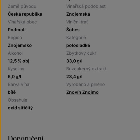
Země původu
Vinařská podoblast
Česká republika
Znojemská
Vinařská obec
Viniční trať
Podmolí
Šobes
Region
Kategorie
Znojemsko
polosladké
Alkohol
Zbytkový cukr
12,5 % obj.
33,0 g/l
Kyseliny
Bezcukerný extrakt
6,0 g/l
23,4 g/l
Barva vína
Vyrobeno a plněno
bílé
Znovín Znojmo
Obsahuje
oxid siřičitý
Doporučení