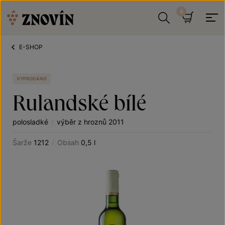
Přeskočit na obsah
Hledat
Košík
E-SHOP
VYPRODÁNO
Rulandské bílé
polosladké
/
výběr z hroznů 2011
Šarže
1212
/
Obsah
0,5 l