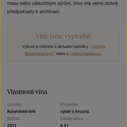
masu nebo ušlechtilým sýrům. Víno má velmi dobré
předpoklady k archivaci.
Víno jsme vyprodali
Vybrat si můžete z aktuální nabídky
„
odrůdy
Rulandské bílé
“
nebo z
celého katalogu
.
Vlastnosti vína
Odrůda
Přívlastek
Rulandské bílé
výběr z hroznů
Ročník
Obsah lahve
2011
0,5 l