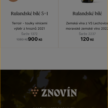
Rulandské bílé 5+1
Rulandské bílé
Terroir - toulky vinicemi
Zemská vína z VS Lechovic
výběr z hroznů 2021
moravské zemské víno 202
Šarže 1372
Šarže 2237
900
120
1080 Kč
Kč
Kč