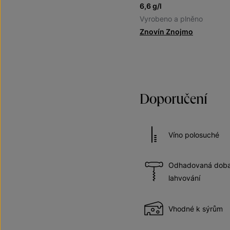
6,6 g/l
Vyrobeno a plněno
Znovín Znojmo
Doporučení
Víno polosuché
Odhadovaná doba 
lahvování
Vhodné k sýrům