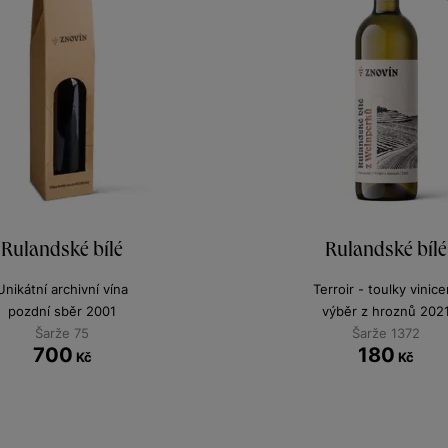
Rulandské bílé
Rulandské bílé
Unikátní archivní vína
Terroir - toulky vinice
pozdní sběr 2001
výběr z hroznů 202
Šarže 75
Šarže 1372
700
180
Kč
Kč