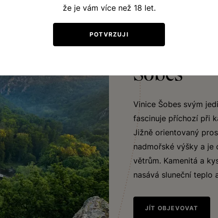
že je vám více než 18 let.
POTVRZUJI
VINIČNÍ TRAŤ
Šobes
Vinice Šobes svým jed
fascinuje příchozí při
Jižně orientovaný pro
nadmořské výšky a je 
větrům. Kamenitá a ky
nasává sluneční teplo a
JÍT OBJEVOVAT