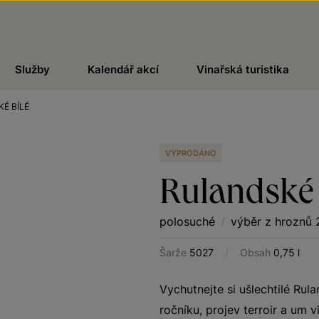
Služby
Kalendář akcí
Vinařská turistika
É BÍLÉ
VYPRODÁNO
Rulandské 
polosuché
/
výběr z hroznů 
Šarže
5027
/
Obsah
0,75 l
Vychutnejte si ušlechtilé Rula
ročníku, projev terroir a um