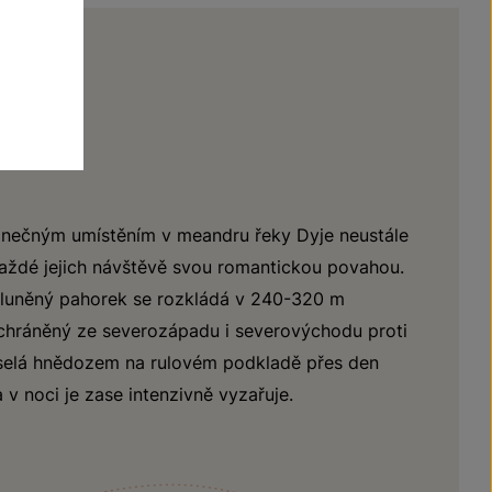
inečným umístěním v meandru řeky Dyje neustále
 každé jejich návštěvě svou romantickou povahou.
sluněný pahorek se rozkládá v 240-320 m
chráněný ze severozápadu i severovýchodu proti
selá hnědozem na rulovém podkladě přes den
 v noci je zase intenzivně vyzařuje.