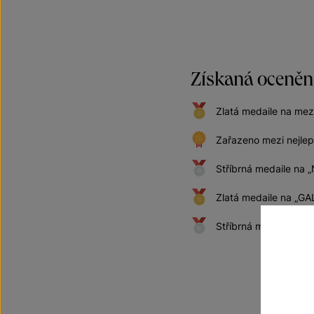
Získaná oceněn
Zlatá medaile na mez
Zařazeno mezi nejlep
Stříbrná medaile na
Zlatá medaile na „
Stříbrná medaile na