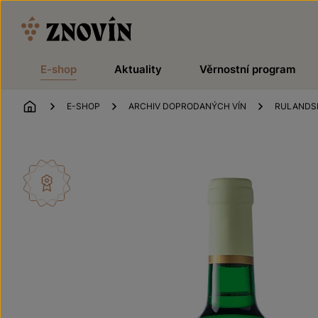
Přeskočit na obsah
E-shop
Aktuality
Věrnostní program
ÚVOD
E-SHOP
ARCHIV DOPRODANÝCH VÍN
RULANDSK