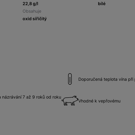
22,8 g/l
bílé
Obsahuje
oxid siřičitý
Doporučená teplota vína při
názrávání 7 až 9 roků od roku
Vhodné k vepřovému