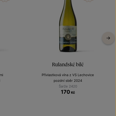
Rulandské bílé
mi
Přívlastková vína z VS Lechovice
1
pozdní sběr 2024
Šarže 2420
170
Kč