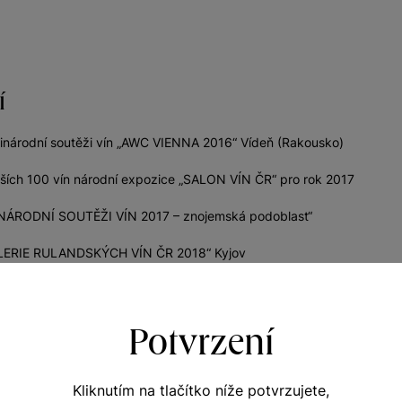
í
inárodní soutěži vín „AWC VIENNA 2016“ Vídeň (Rakousko)
ších 100 vín národní expozice „SALON VÍN ČR“ pro rok 2017
 „NÁRODNÍ SOUTĚŽI VÍN 2017 – znojemská podoblast“
GALERIE RULANDSKÝCH VÍN ČR 2018“ Kyjov
 „MONDIAL DES PINOTS 2018“, Švýcarsko
Potvrzení
Kliknutím na tlačítko níže potvrzujete,