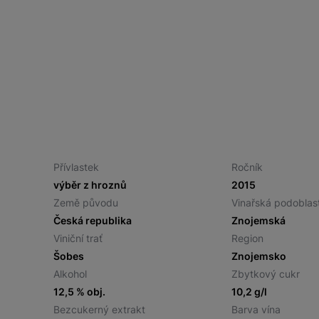
Přívlastek
Ročník
výběr z hroznů
2015
Země původu
Vinařská podoblas
Česká republika
Znojemská
Viniční trať
Region
Šobes
Znojemsko
Alkohol
Zbytkový cukr
12,5 % obj.
10,2 g/l
Bezcukerný extrakt
Barva vína