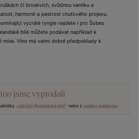
hruškách či broskvích, svůdnou vanilku a
atost, harmonii a pestrost chuťového projevu.
omínající vyzrálé ryngle najdete i pro Šobes
ulandské bílé můžete podávat například k
 míse. Víno má velmi dobré předpoklady k
íno jsme vyprodali
 nabídky
„
odrůdy Rulandské bílé
“
nebo z
celého katalogu
.