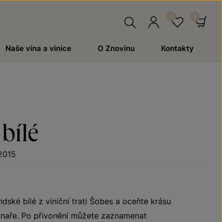
Hledat
Přihlásit
Oblíben
Ko
Naše vína a vinice
O Znovínu
Kontakty
se
bílé
2015
ndské bílé z viniční trati Šobes a oceňte krásu
 vinaře. Po přivonění můžete zaznamenat