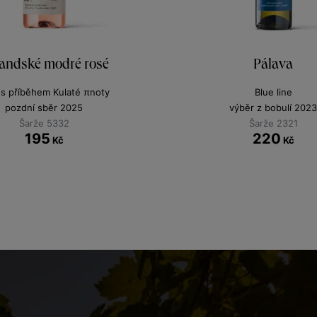
andské modré rosé
Pálava
 s příběhem Kulaté πnoty
Blue line
pozdní sběr 2025
výběr z bobulí 2023
Šarže 5332
Šarže 2321
195
220
Kč
Kč