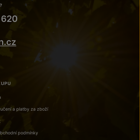
?
 620
n.cz
KUPU
a
učení a platby za zboží
t
bchodní podmínky