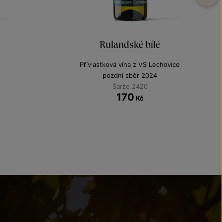
Rulandské bílé
Přívlastková vína z VS Lechovice
pozdní sběr 2024
Šarže 2420
170
Kč