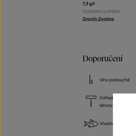
7,3 g/l
Vyrobeno a plněno
Znovín Znojmo
Doporučení
Víno polosuché
Odhadovaná doba 
lahvování
Vhodné k rybám