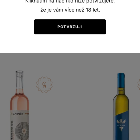
Kliknutím na tlačítko níže potvrzujete,
že je vám více než 18 let.
POTVRZUJI
Ochutnejte podobná vína