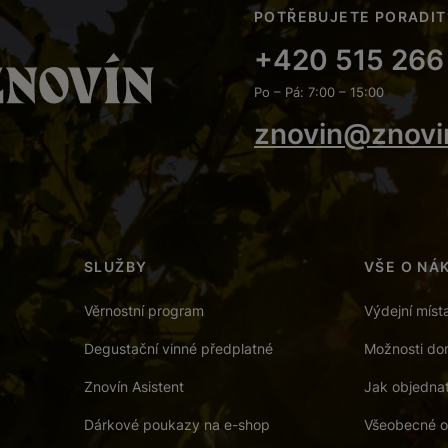
POTŘEBUJETE PORADIT
+420 515 266
Po – Pá: 7:00 – 15:00
znovin@znovi
SLUŽBY
VŠE O NÁ
Věrnostní program
Výdejní míst
Degustační vinné předplatné
Možnosti dor
Znovín Asistent
Jak objedna
Dárkové poukazy na e-shop
Všeobecné o