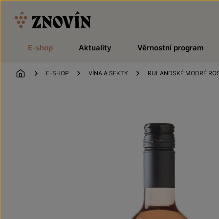
Přeskočit na obsah
E-shop
Aktuality
Věrnostní program
ÚVOD
E-SHOP
VÍNA A SEKTY
RULANDSKÉ MODRÉ RO