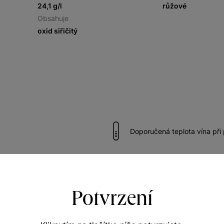
24,1 g/l
růžové
Obsahuje
oxid siřičitý
Doporučená teplota vína při
názrávání 1 až 2 roky od roku
Vhodné k drůbežímu
Potvrzení
Vhodné k ovocným salátům