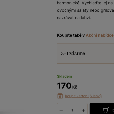
harmonické. Vychlaďte jej na i
ovocnými saláty nebo grilov
nazrávat na lahvi.
Koupíte také v
Akční nabídce
5+1 zdarma
Skladem
170
Kč
Koupit karton (6 lahví)
-
+