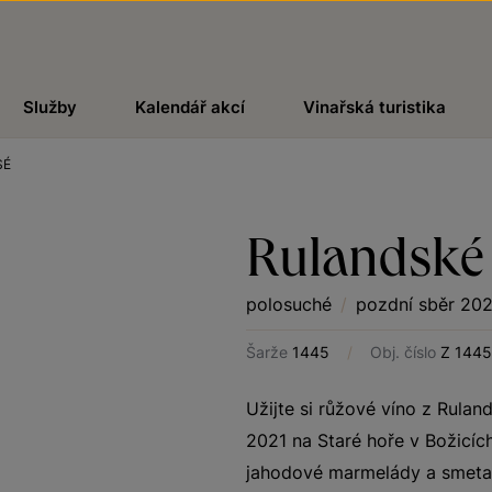
Služby
Kalendář akcí
Vinařská turistika
SÉ
Rulandské
polosuché
/
pozdní sběr 202
Šarže
1445
/
Obj. číslo
Z 1445
Užijte si růžové víno z Rula
2021 na Staré hoře v Božicíc
jahodové marmelády a smetany