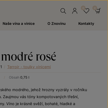
Hledat
Přihlásit
Oblíben
Ko
Naše vína a vinice
O Znovínu
Kontakty
se
 modré rosé
1
/
Terroir - toulky vinicemi
/
Obsah
0,75 l
ndského modrého, jehož hrozny vyzrály v ročníku
h. Zaujmou vás tóny kompotovaných třešní,
. Víno je krásně svěží, bohaté, hladké a