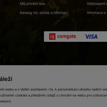
Můj privátní box
Odstoupení 
Katalog vín, služeb a informací
Informace o 
 a. s.
/
Vnitřní oznamovací systém (whistleblowing)
/
Prohlášení o přís
leží
Zákaz prodeje alkoholických nápojů osobám mladším 18 let.
Vytvořil
webProgress
sti webu a s Vaším souhlasem i mj. k personalizaci obsahu našich w
 využívaním cookies a předáním údajů o chování na webu pro zobrazen
 webech.