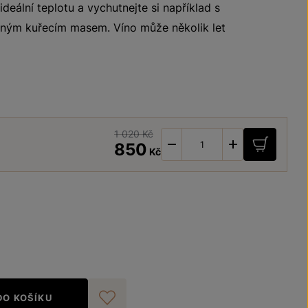
deální teplotu a vychutnejte si například s
aným kuřecím masem. Víno může několik let
1 020 Kč
-
+
850
Kč
DO KOŠÍKU
Přidat do oblíbených