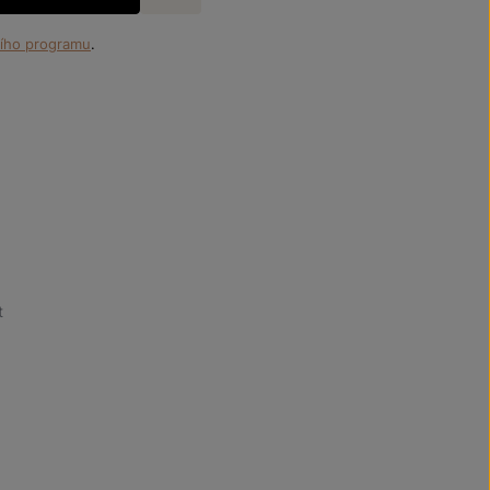
ího programu
.
t