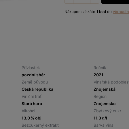
Nákupem získáte
1 bod
do
věrnostn
Přívlastek
Ročník
pozdní sběr
2021
Země původu
Vinařská podoblas
Česká republika
Znojemská
Viniční trať
Region
Stará hora
Znojemsko
Alkohol
Zbytkový cukr
13,0 % obj.
11,3 g/l
Bezcukerný extrakt
Barva vína