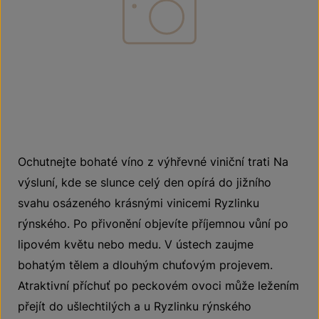
Ochutnejte bohaté víno z výhřevné viniční trati Na
výsluní, kde se slunce celý den opírá do jižního
svahu osázeného krásnými vinicemi Ryzlinku
rýnského. Po přivonění objevíte příjemnou vůní po
lipovém květu nebo medu. V ústech zaujme
bohatým tělem a dlouhým chuťovým projevem.
Atraktivní příchuť po peckovém ovoci může ležením
přejít do ušlechtilých a u Ryzlinku rýnského