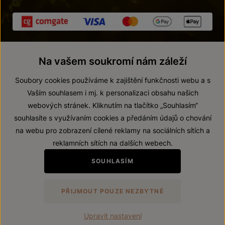
Na vašem soukromí nám záleží
Soubory cookies používáme k zajištění funkčnosti webu a s
Vaším souhlasem i mj. k personalizaci obsahu našich
webových stránek. Kliknutím na tlačítko „Souhlasím“
© 2026 ZNOVÍN ZNOJMO, a. s.
souhlasíte s využívaním cookies a předáním údajů o chování
Vnitřní oznamovací systém (whistleblowing)
na webu pro zobrazení cílené reklamy na sociálních sítích a
Prohlášení o přístupnosti
reklamních sítích na dalších webech.
Upravit nastavení
SOUHLASÍM
Zákaz prodeje alkoholických nápojů osobám mladším 18 let.
PŘIJMOUT POUZE NEZBYTNÉ
Vytvořil
webProgress
Upravit nastavení