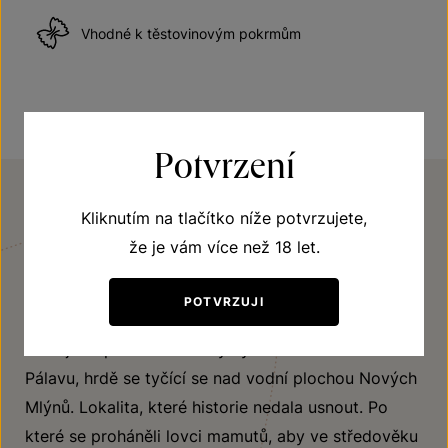
Vhodné k těstovinovým pokrmům
Potvrzení
Kliknutím na tlačítko níže potvrzujete,
VINIČNÍ TRAŤ
že je vám více než 18 let.
Na výsluní
POTVRZUJI
Krása střídá nádheru. Jihovýchodní až jižní expozice
tratě je doplněna o úžasný výhled na nedalekou
Pálavu, hrdě se tyčící se nad vodní plochou Nových
Mlýnů. Lokalita, které historie nedala usnout. Po
které se proháněli lovci mamutů, aby ve středověku