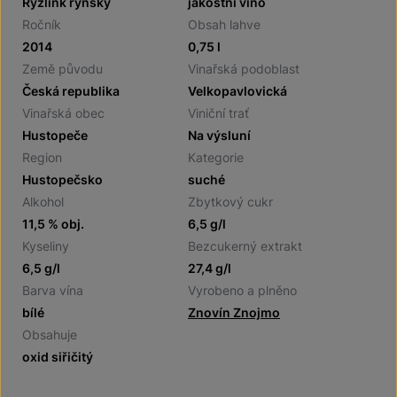
Ryzlink rýnský
jakostní víno
Ročník
Obsah lahve
2014
0,75 l
Země původu
Vinařská podoblast
Česká republika
Velkopavlovická
Vinařská obec
Viniční trať
Hustopeče
Na výsluní
Region
Kategorie
Hustopečsko
suché
Alkohol
Zbytkový cukr
11,5 % obj.
6,5 g/l
Kyseliny
Bezcukerný extrakt
6,5 g/l
27,4 g/l
Barva vína
Vyrobeno a plněno
bílé
Znovín Znojmo
Obsahuje
oxid siřičitý