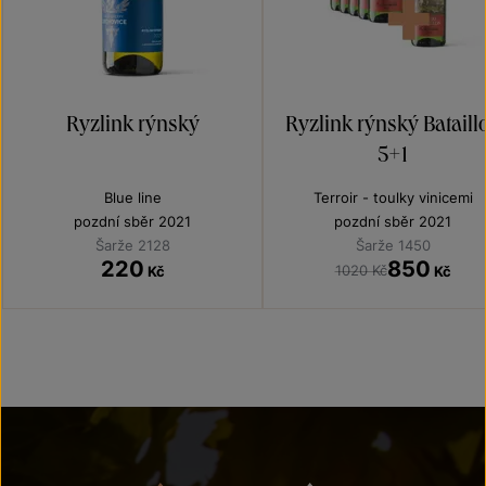
Ryzlink rýnský
Ryzlink rýnský Bataill
5+1
Blue line
Terroir - toulky vinicemi
pozdní sběr 2021
pozdní sběr 2021
Šarže 2128
Šarže 1450
220
850
1020 Kč
Kč
Kč