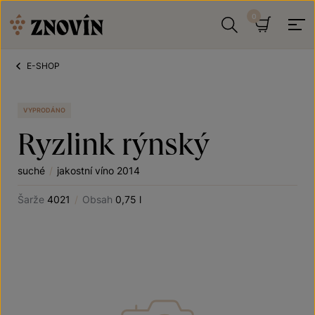
Přeskočit na obsah
Hledat
Košík
E-SHOP
VYPRODÁNO
Ryzlink rýnský
suché
/
jakostní víno 2014
Šarže
4021
/
Obsah
0,75 l