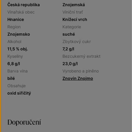
Česká republika
Znojemská
Vinařská obec
Viniční trať
Hnanice
Knížecí vrch
Region
Kategorie
Znojemsko
suché
Alkohol
Zbytkový cukr
11,5 % obj.
7,2 g/l
Kyseliny
Bezcukerný extrakt
6,8 g/l
23,0 g/l
Barva vína
Vyrobeno a plněno
bílé
Znovín Znojmo
Obsahuje
oxid siřičitý
Doporučení