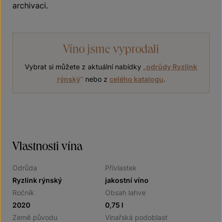
archivaci.
Víno jsme vyprodali
Vybrat si můžete z aktuální nabídky
„
odrůdy Ryzlink
rýnský
“
nebo z
celého katalogu
.
Vlastnosti vína
Odrůda
Přívlastek
Ryzlink rýnský
jakostní víno
Ročník
Obsah lahve
2020
0,75 l
Země původu
Vinařská podoblast