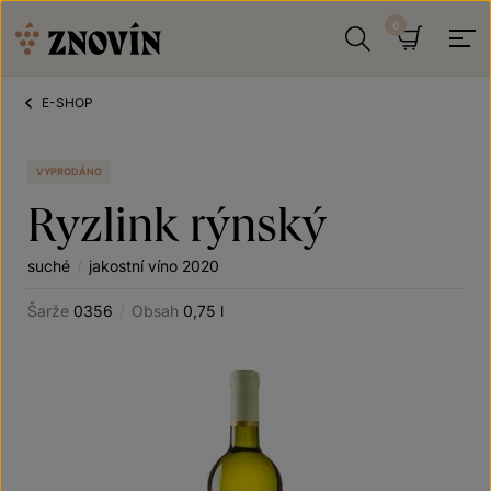
Přeskočit na obsah
Hledat
Košík
E-SHOP
VYPRODÁNO
Ryzlink rýnský
suché
/
jakostní víno 2020
Šarže
0356
/
Obsah
0,75 l