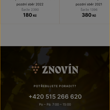
pozdní sběr 2022
pozdní sběr 2021
Šarže 2390
Šarže 1396
180
380
Kč
Kč
POTŘEBUJETE PORADIT?
+420 515 266 620
Po – Pá: 7:00 – 15:00