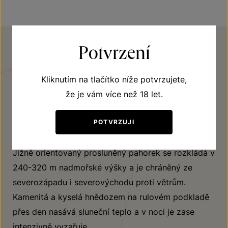
Potvrzení
VINIČNÍ TRAŤ
Šobes
Kliknutím na tlačítko níže potvrzujete,
že je vám více než 18 let.
Vinice Šobes svým jedinečným umístěním v
meandru řeky Dyje neustále fascinuje příchozí při
POTVRZUJI
každé jejich návštěvě svou romantickou povahou.
Jižně orientovaný prosluněný pahorek se rozkládá v
240-320 m nadmořské výšky a je chráněný ze
severozápadu i severovýchodu proti větrům.
Kamenitá a kyselá hnědozem na rulovém podkladě
přes den nasává sluneční teplo a v noci je zase
intenzivně vyzařuje.