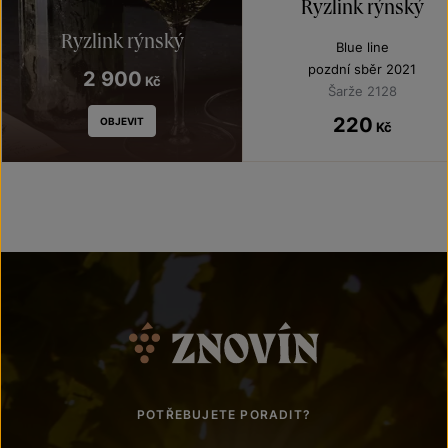
Ryzlink rýnský
Ryzlink rýnský
Blue line
pozdní sběr 2021
2 900
Kč
Šarže 2128
220
OBJEVIT
Kč
POTŘEBUJETE PORADIT?