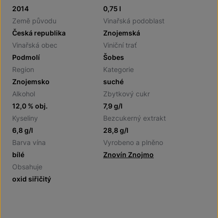
2014
0,75 l
Země původu
Vinařská podoblast
Česká republika
Znojemská
Vinařská obec
Viniční trať
Podmolí
Šobes
Region
Kategorie
Znojemsko
suché
Alkohol
Zbytkový cukr
12,0 % obj.
7,9 g/l
Kyseliny
Bezcukerný extrakt
6,8 g/l
28,8 g/l
Barva vína
Vyrobeno a plněno
bílé
Znovín Znojmo
Obsahuje
oxid siřičitý