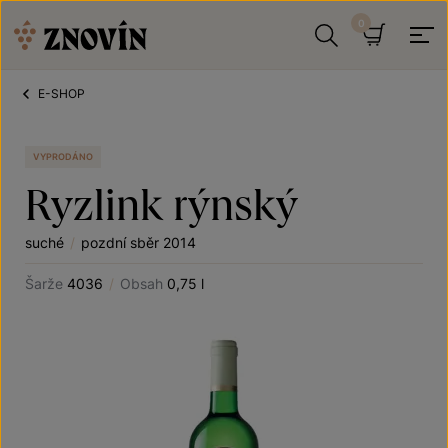
Přeskočit na obsah
Hledat
Košík
E-SHOP
VYPRODÁNO
Ryzlink rýnský
suché
/
pozdní sběr 2014
Šarže
4036
/
Obsah
0,75 l