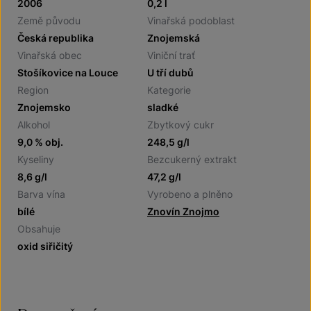
2006
0,2 l
Země původu
Vinařská podoblast
Česká republika
Znojemská
Vinařská obec
Viniční trať
Stošíkovice na Louce
U tří dubů
Region
Kategorie
Znojemsko
sladké
Alkohol
Zbytkový cukr
9,0 % obj.
248,5 g/l
Kyseliny
Bezcukerný extrakt
8,6 g/l
47,2 g/l
Barva vína
Vyrobeno a plněno
bílé
Znovín Znojmo
Obsahuje
oxid siřičitý