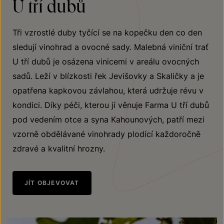
U tří dubů
Tři vzrostlé duby tyčící se na kopečku den co den
sledují vinohrad a ovocné sady. Malebná viniční trať
U tří dubů je osázena vinicemi v areálu ovocných
sadů. Leží v blízkosti řek Jevišovky a Skaličky a je
opatřena kapkovou závlahou, která udržuje révu v
kondici. Díky péči, kterou jí věnuje Farma U tří dubů
pod vedením otce a syna Kahounových, patří mezi
vzorně obdělávané vinohrady plodící každoročně
zdravé a kvalitní hrozny.
JÍT OBJEVOVAT