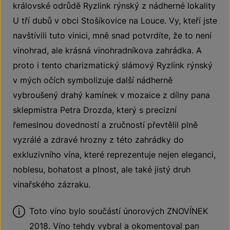
královské odrůdě Ryzlink rýnský z nádherné lokality
U tří dubů v obci Stošíkovice na Louce. Vy, kteří jste
navštívili tuto vinici, mně snad potvrdíte, že to není
vinohrad, ale krásná vinohradníkova zahrádka. A
proto i tento charizmatický slámový Ryzlink rýnský
v mých očích symbolizuje další nádherně
vybroušený drahý kamínek v mozaice z dílny pana
sklepmistra Petra Drozda, který s precizní
řemeslnou dovedností a zručností převtělil plně
vyzrálé a zdravé hrozny z této zahrádky do
exkluzivního vína, které reprezentuje nejen eleganci,
noblesu, bohatost a plnost, ale také jistý druh
vinařského zázraku.
Toto víno bylo součástí únorových ZNOVÍNEK
2018. Víno tehdy vybral a okomentoval pan