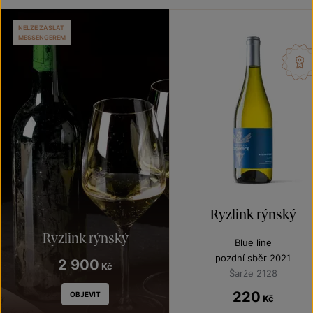
NELZE ZASLAT
MESSENGEREM
Ryzlink rýnský
Ryzlink rýnský
Blue line
pozdní sběr 2021
2 900
Kč
Šarže 2128
220
OBJEVIT
Kč