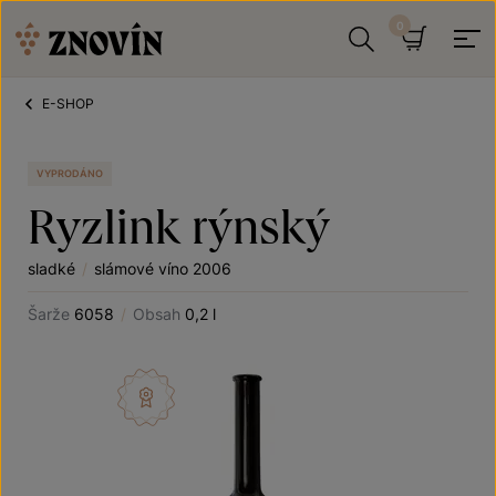
Přeskočit na obsah
Hledat
Košík
E-SHOP
VYPRODÁNO
Ryzlink rýnský
sladké
/
slámové víno 2006
Šarže
6058
/
Obsah
0,2 l