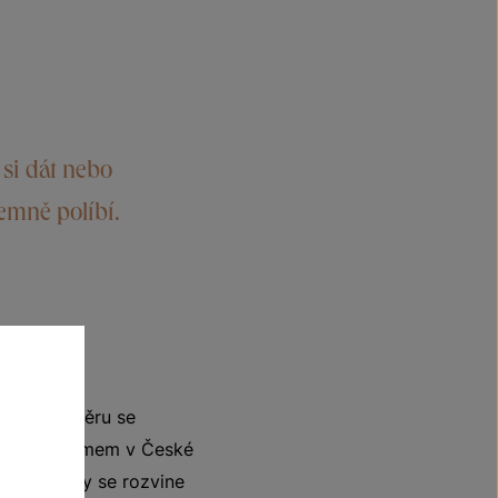
si dát nebo
jemně políbí.
jejichž výběru se
lačním systémem v České
ivonění, kdy se rozvine