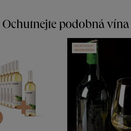
Ochutnejte podobná vína
NELZE ZASLAT
MESSENGEREM
A