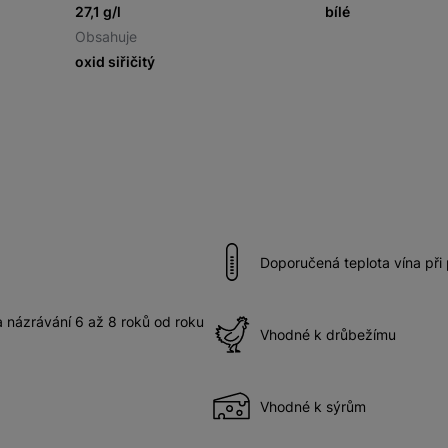
27,1 g/l
bílé
Obsahuje
oxid siřičitý
Doporučená teplota vína při
názrávání 6 až 8 roků od roku
Vhodné k drůbežímu
Vhodné k sýrům