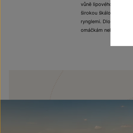
vůně lipového medu a z
širokou škálou tónů z
rynglemi. Dlouhá dochu
omáčkám nebo těstoviná