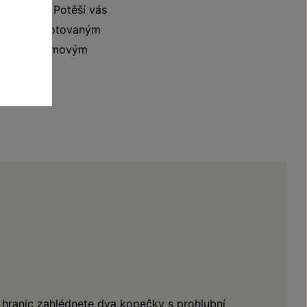
ancované. Potěší vás
 nebo kompotovaným
jeme ke krémovým
 hranic zahlédnete dva kopečky s prohlubní