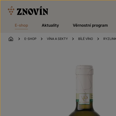
Přeskočit na obsah
E-shop
Aktuality
Věrnostní program
ÚVOD
E-SHOP
VÍNA A SEKTY
BÍLÉ VÍNO
RYZLIN