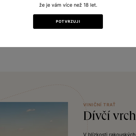
ralých meruněk. V ústech je víno bohaté a dokonale vybal
že je vám více než 18 let.
ralého peckového ovoce v čele s broskvemi, nektarinkami
ť a svěží kyselinka podtrhují jeho výjimečnost. Doporuču
POTVRZUJI
m. Má vynikající potenciál k archivaci.
VINIČNÍ TRAŤ
Dívčí vrch
V blízkosti rakouských