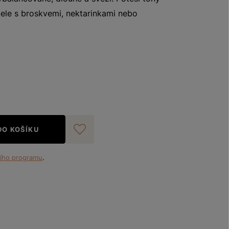
ele s broskvemi, nektarinkami nebo
DO KOŠÍKU
Přidat do oblíbených
ího programu
.