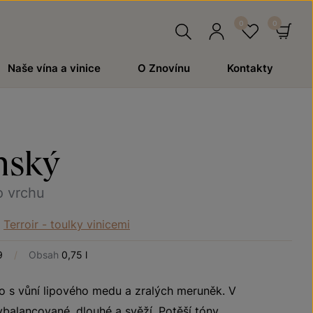
Hledat
Přihlásit
Oblíben
Ko
Naše vína a vinice
O Znovínu
Kontakty
se
nský
o vrchu
Terroir - toulky vinicemi
9
/
Obsah
0,75 l
no s vůní lipového medu a zralých meruněk. V
ybalancované, dlouhé a svěží. Potěší tóny