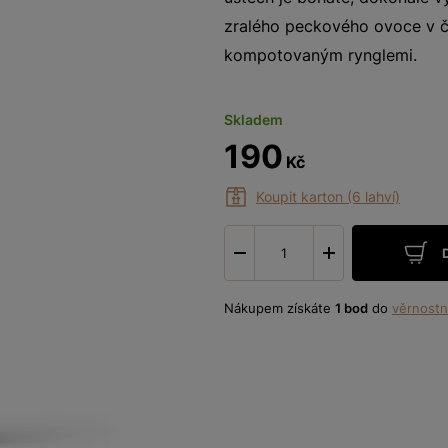
zralého peckového ovoce v č
kompotovaným rynglemi.
Skladem
190
Kč
Koupit karton (6 lahví)
-
+
Nákupem získáte
1 bod
do
věrnostn