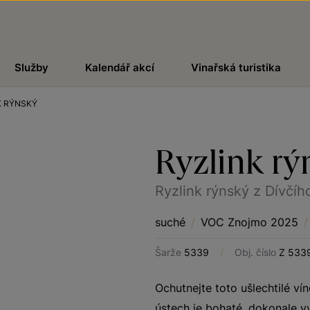
Služby
Kalendář akcí
Vinařská turistika
K RÝNSKÝ
Ryzlink rý
Ryzlink rýnský z Dívčíh
suché
/
VOC Znojmo 2025
/
Šarže
5339
/
Obj. číslo
Z 533
Ochutnejte toto ušlechtilé ví
ústech je bohaté, dokonale v