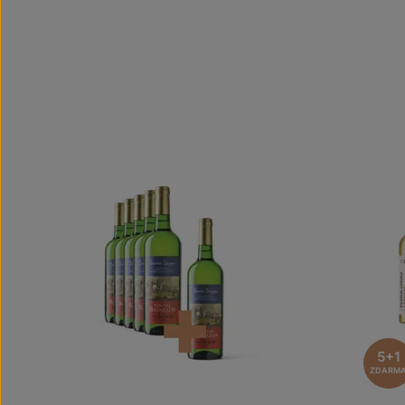
5+1
ZDARM