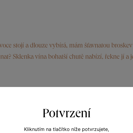
oce stojí a dlouze vybírá, mám šťavnatou broskev 
t? Sklenka vína bohatší chutě nabízí, řekne jí a 
Potvrzení
nální certifikace. Výjimečně aromatická vybraná vína, při 
ita a původ vína, tedy Terroir. VOC Znojmo je prvním ape
harakter tohoto Ryzlinku rýnského pocítíte již při prvním př
Kliknutím na tlačítko níže potvrzujete,