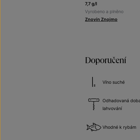
7,7 g/l
Vyrobeno a plněno
Znovín Znojmo
Doporučení
Víno suché
Odhadovaná doba 
lahvování
Vhodné k rybám