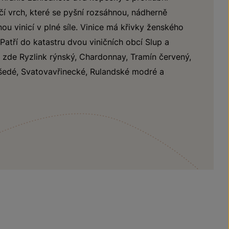
í vrch, které se pyšní rozsáhnou, nádherně
ou vinicí v plné síle. Vinice má křivky ženského
 Patří do katastru dvou viničních obcí Slup a
 zde Ryzlink rýnský, Chardonnay, Tramín červený,
šedé, Svatovavřinecké, Rulandské modré a