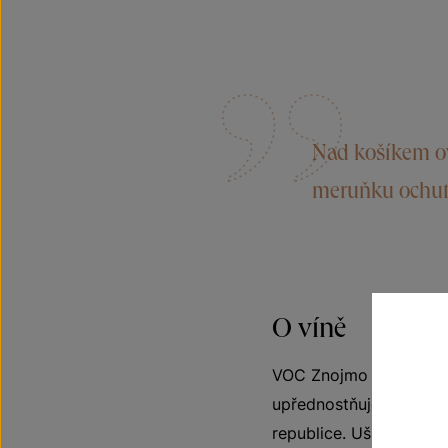
Nad košíkem ov
meruňku ochutna
O víně
VOC Znojmo – víno origi
upřednostňuje original
republice. Ušlechtilý c