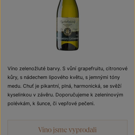
Víno zelenožluté barvy. S vůní grapefruitu, citronové
kůry, s nádechem lipového květu, s jemnými tóny
medu. Chuť je pikantní, plná, harmonická, se svěží
kyselinkou v závěru. Doporučujeme k zeleninovým
polévkám, k šunce, či vepřové pečeni.
Víno jsme vyprodali