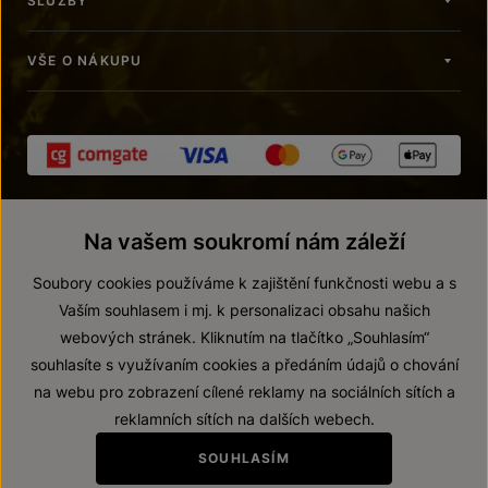
SLUŽBY
VŠE O NÁKUPU
Na vašem soukromí nám záleží
Soubory cookies používáme k zajištění funkčnosti webu a s
Vaším souhlasem i mj. k personalizaci obsahu našich
webových stránek. Kliknutím na tlačítko „Souhlasím“
© 2026 ZNOVÍN ZNOJMO, a. s.
souhlasíte s využívaním cookies a předáním údajů o chování
Vnitřní oznamovací systém (whistleblowing)
na webu pro zobrazení cílené reklamy na sociálních sítích a
Prohlášení o přístupnosti
reklamních sítích na dalších webech.
Upravit nastavení
SOUHLASÍM
Zákaz prodeje alkoholických nápojů osobám mladším 18 let.