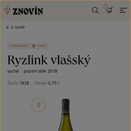
Přeskočit na obsah
Hledat
Košík
E-SHOP
VYPRODÁNO
VIDEO
Ryzlink vlašský
suché
/
pozdní sběr 2018
Šarže
1828
/
Obsah
0,75 l