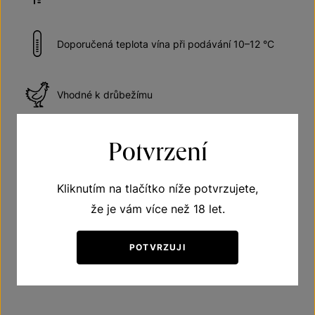
Doporučená teplota vína při podávání 10–12 °C
Vhodné k drůbežímu
Potvrzení
Vhodné k vepřovému
Kliknutím na tlačítko níže potvrzujete,
že je vám více než 18 let.
Získaná ocenění
POTVRZUJI
Stříbrná medaile " VÍNO BOJNICE 2021" Slovensko