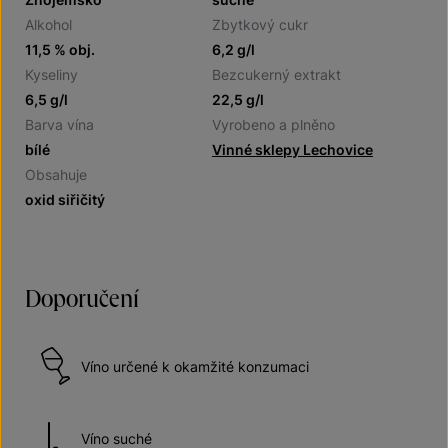
Alkohol
Zbytkový cukr
11,5 % obj.
6,2 g/l
Kyseliny
Bezcukerný extrakt
6,5 g/l
22,5 g/l
Barva vína
Vyrobeno a plněno
bílé
Vinné sklepy Lechovice
Obsahuje
oxid siřičitý
Doporučení
Víno určené k okamžité konzumaci
Víno suché