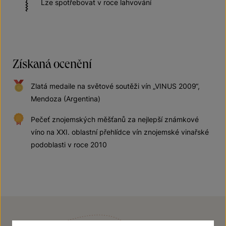
Lze spotřebovat v roce lahvování
Získaná ocenění
Zlatá medaile na světové soutěži vín „VINUS 2009“,
Mendoza (Argentina)
Pečeť znojemských měšťanů za nejlepší známkové
víno na XXI. oblastní přehlídce vín znojemské vinařské
podoblasti v roce 2010