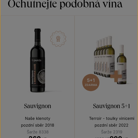
Ochutnejte podobná vína
5+1
ZDARMA
Sauvignon
Sauvignon 5+1
Naše klenoty
Terroir - toulky vinicemi
pozdní sběr 2018
pozdní sběr 2022
Šarže 8338
Šarže 2319