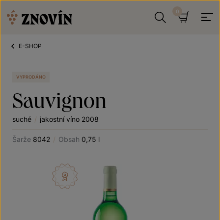
Přeskočit na obsah
Hledat
Košík
E-SHOP
VYPRODÁNO
Sauvignon
suché
/
jakostní víno 2008
Šarže
8042
/
Obsah
0,75 l