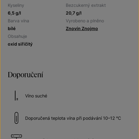
Kyseliny
Bezcukerný extrakt
6,5 g/l
20,7 g/l
Barva vína
Vyrobeno a plněno
bílé
Znovín Znojmo
Obsahuje
oxid siřičitý
Doporučení
Víno suché
Doporučená teplota vína při podávání 10–12 °C