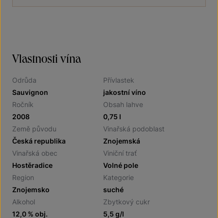
Vlastnosti vína
Odrůda
Přívlastek
Sauvignon
jakostní víno
Ročník
Obsah lahve
2008
0,75 l
Země původu
Vinařská podoblast
Česká republika
Znojemská
Vinařská obec
Viniční trať
Hostěradice
Volné pole
Region
Kategorie
Znojemsko
suché
Alkohol
Zbytkový cukr
12,0 % obj.
5,5 g/l