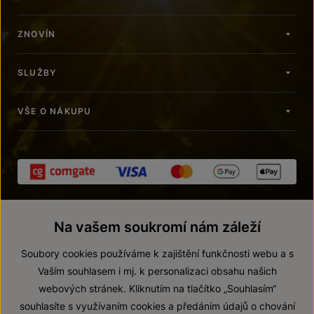
ZNOVÍN
SLUŽBY
VŠE O NÁKUPU
Na vašem soukromí nám záleží
Soubory cookies používáme k zajištění funkčnosti webu a s
Vaším souhlasem i mj. k personalizaci obsahu našich
webových stránek. Kliknutím na tlačítko „Souhlasím“
© 2026 ZNOVÍN ZNOJMO, a. s.
souhlasíte s využívaním cookies a předáním údajů o chování