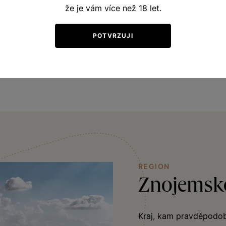
že je vám více než 18 let.
oskve, zralé ryngle nebo černý bez. Chuť je svěží, příjemn
lost zbytkového cukru je v krásné rovnováze se svěží kyse
POTVRZUJI
 z drůbeže i k těstovinám a má také předpoklady pro další
REGION
Znojemsk
Kraj, kam pravděpodobn