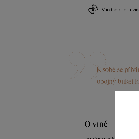
Vhodné k těstov
K sobě se přiv
opojný buket k 
O víně
Dopřejte si Sauvignon, 