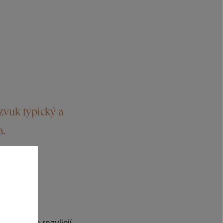
zvuk typický a
a.
i chuti se rozvíjejí