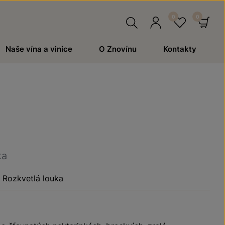
Hledat
Přihlásit
Oblíben
Ko
Naše vína a vinice
O Znovínu
Kontakty
se
ka
Rozkvetlá louka