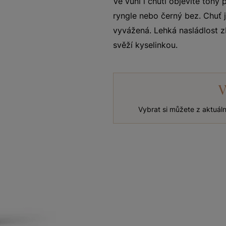
Ve vůni i chuti objevíte tóny
ryngle nebo černý bez. Chuť j
vyvážená. Lehká nasládlost z
svěží kyselinkou.
V
Vybrat si můžete z aktuál