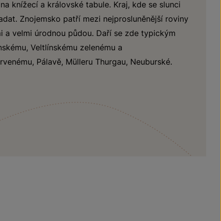
a knížecí a královské tabule. Kraj, kde se slunci
dat. Znojemsko patří mezi nejprosluněnější roviny
mi a velmi úrodnou půdou. Daří se zde typickým
nskému, Veltlínskému zelenému a
rvenému, Pálavě, Mülleru Thurgau, Neuburské.