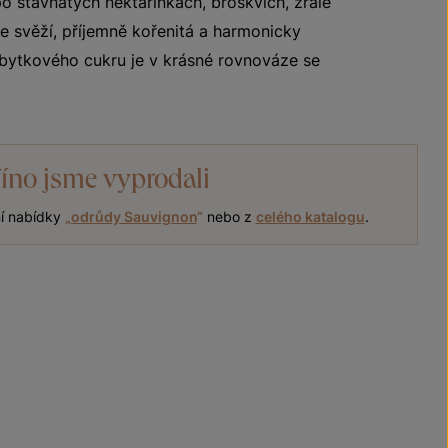
 po šťavnatých nektarinkách, broskvích, zralé
e svěží, příjemně kořenitá a harmonicky
bytkového cukru je v krásné rovnováze se
íno jsme vyprodali
ní nabídky
„
odrůdy Sauvignon
“
nebo z
celého katalogu
.