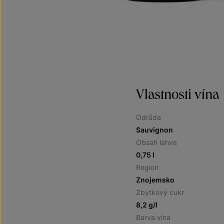
Vlastnosti vína
Odrůda
Sauvignon
Obsah lahve
0,75 l
Region
Znojemsko
Zbytkový cukr
8,2 g/l
Barva vína