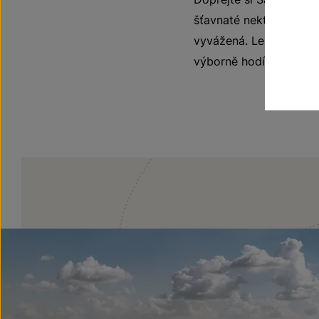
šťavnaté nektarinky, br
vyvážená. Lehká naslád
výborně hodí k pokrmům