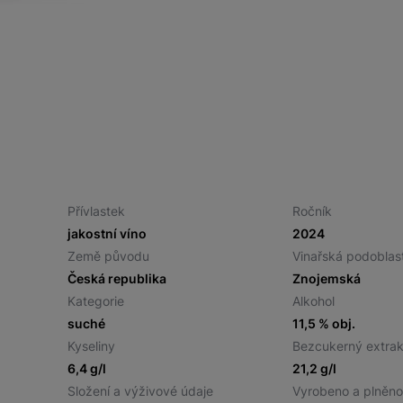
Přívlastek
Ročník
jakostní víno
2024
Země původu
Vinařská podoblas
Česká republika
Znojemská
Kategorie
Alkohol
suché
11,5 % obj.
Kyseliny
Bezcukerný extrak
6,4 g/l
21,2 g/l
Složení a výživové údaje
Vyrobeno a plněn