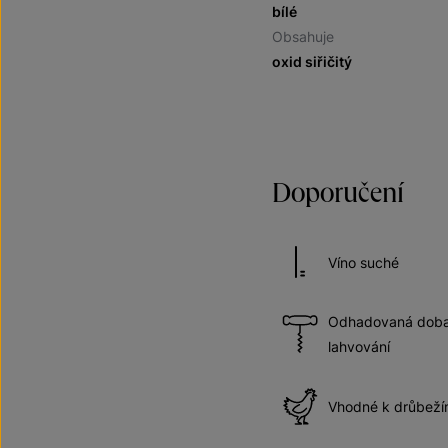
bílé
Obsahuje
oxid siřičitý
Doporučení
Víno suché
Odhadovaná doba 
lahvování
Vhodné k drůbež