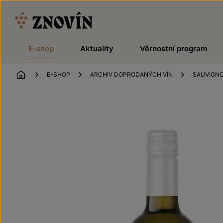
Přeskočit na obsah
E-shop
Aktuality
Věrnostní program
ÚVOD
E-SHOP
ARCHIV DOPRODANÝCH VÍN
SAUVIGN