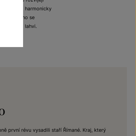
ě kořenitá a harmonicky
linkou. Víno se
 zrání na lahvi.
o
ě první révu vysadili staří Římané. Kraj, který