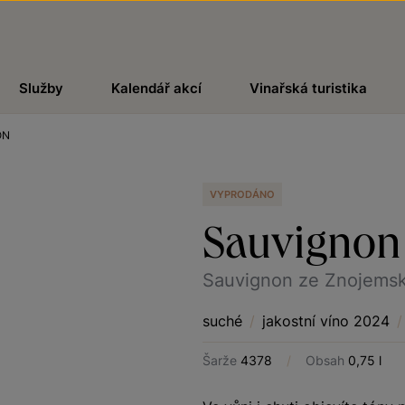
Služby
Kalendář akcí
Vinařská turistika
ON
VYPRODÁNO
Sauvignon
Sauvignon ze Znojems
suché
/
jakostní víno 2024
/
Šarže
4378
/
Obsah
0,75 l