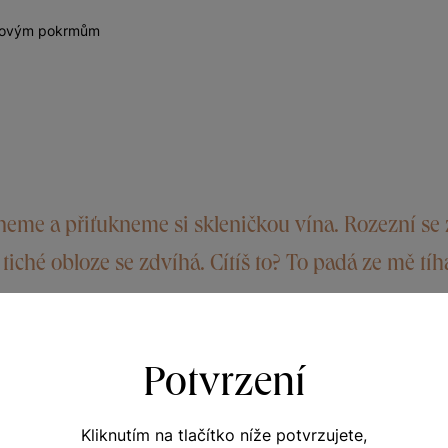
inovým pokrmům
ineme a přiťukneme si skleničkou vína. Rozezní se 
tiché obloze se zdvíhá. Cítíš to? To padá ze mě tíh
Potvrzení
Kliknutím na tlačítko níže potvrzujete,
který vás okouzlí svými intenzivními ovocnými tóny. Ve vůni 