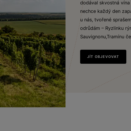
dodával skvostná vína n
nechce každý den zapa
u nás, tvořené spraše
odrůdám – Ryzlinku rý
Sauvignonu,Tramínu če
JÍT OBJEVOVAT