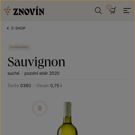
Přeskočit na obsah
Hledat
Košík
E-SHOP
VYPRODÁNO
Sauvignon
suché
/
pozdní sběr 2020
Šarže
0360
/
Obsah
0,75 l