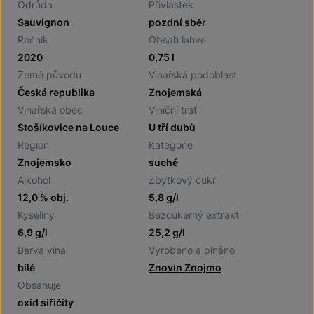
Odrůda
Přívlastek
Sauvignon
pozdní sběr
Ročník
Obsah lahve
2020
0,75 l
Země původu
Vinařská podoblast
Česká republika
Znojemská
Vinařská obec
Viniční trať
Stošíkovice na Louce
U tří dubů
Region
Kategorie
Znojemsko
suché
Alkohol
Zbytkový cukr
12,0 % obj.
5,8 g/l
Kyseliny
Bezcukerný extrakt
6,9 g/l
25,2 g/l
Barva vína
Vyrobeno a plněno
bílé
Znovín Znojmo
Obsahuje
oxid siřičitý