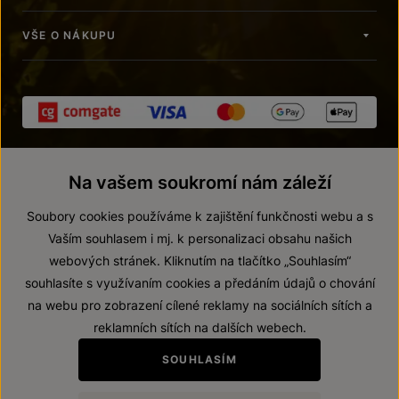
VŠE O NÁKUPU
Na vašem soukromí nám záleží
Soubory cookies používáme k zajištění funkčnosti webu a s
Vaším souhlasem i mj. k personalizaci obsahu našich
webových stránek. Kliknutím na tlačítko „Souhlasím“
© 2026 ZNOVÍN ZNOJMO, a. s.
souhlasíte s využívaním cookies a předáním údajů o chování
Vnitřní oznamovací systém (whistleblowing)
na webu pro zobrazení cílené reklamy na sociálních sítích a
Prohlášení o přístupnosti
reklamních sítích na dalších webech.
Upravit nastavení
SOUHLASÍM
Zákaz prodeje alkoholických nápojů osobám mladším 18 let.