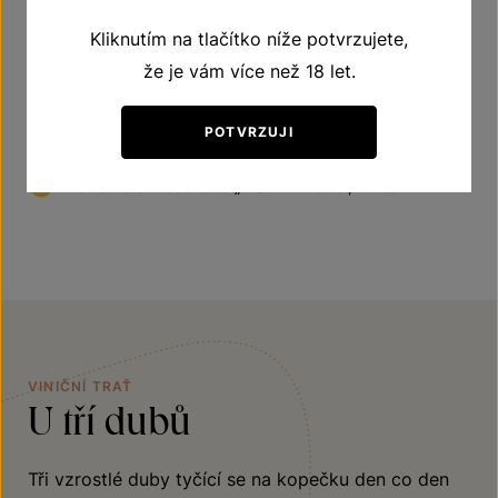
2022
Kliknutím na tlačítko níže potvrzujete,
Bronzová medaile na „DECANTER 2022“, London
že je vám více než 18 let.
Stříbrná medaile na „O POHÁR KARLA IV. 2022“, Kutná
POTVRZUJI
hora
Velká zlatá medaile na „MUVINA 2023“, Prešov
VINIČNÍ TRAŤ
U tří dubů
Tři vzrostlé duby tyčící se na kopečku den co den