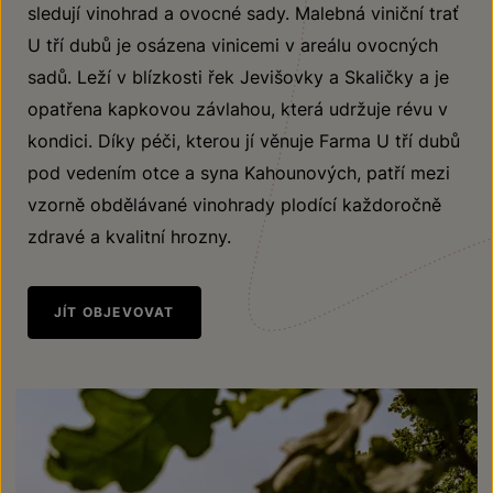
sledují vinohrad a ovocné sady. Malebná viniční trať
U tří dubů je osázena vinicemi v areálu ovocných
sadů. Leží v blízkosti řek Jevišovky a Skaličky a je
opatřena kapkovou závlahou, která udržuje révu v
kondici. Díky péči, kterou jí věnuje Farma U tří dubů
pod vedením otce a syna Kahounových, patří mezi
vzorně obdělávané vinohrady plodící každoročně
zdravé a kvalitní hrozny.
JÍT OBJEVOVAT