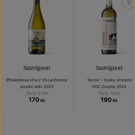
Sauvignon
Sauvignon
Přívlastková vína z VS Lechovice
Terroir - toulky vinicemi
pozdní sběr 2023
VOC Znojmo 2023
Šarže 2304
Šarže 3323
170
190
Kč
Kč