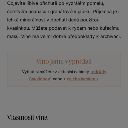
Objevíte líbivé příchutě po vyzrálém pomelu,
čerstvém ananasu i granátovém jablku. Příjemná je i
lehká minerálnost v dochuti daná použitou
kvasinkou. Můžete podávat k rybám nebo kuřecímu
masu. Víno má velmi dobré předpoklady k archivaci.
Víno jsme vyprodali
Vybrat si můžete z aktuální nabídky
„
odrůdy
Sauvignon
“
nebo z
celého katalogu
.
Vlastnosti vína