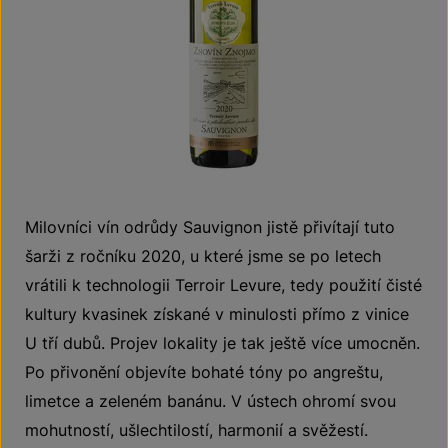
Milovníci vín odrůdy Sauvignon jistě přivítají tuto
šarži z ročníku 2020, u které jsme se po letech
vrátili k technologii Terroir Levure, tedy použití čisté
kultury kvasinek získané v minulosti přímo z vinice
U tří dubů. Projev lokality je tak ještě více umocněn.
Po přivonění objevíte bohaté tóny po angreštu,
limetce a zeleném banánu. V ústech ohromí svou
mohutností, ušlechtilostí, harmonií a svěžestí.