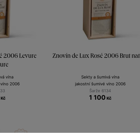
é 2006 Levure
Znovín de Lux Rosé 2006 Brut nat
ture
vá vína
Sekty a šumivá vína
 víno 2006
jakostní šumivé víno 2006
133
Šarže 6134
1 100
Kč
Kč