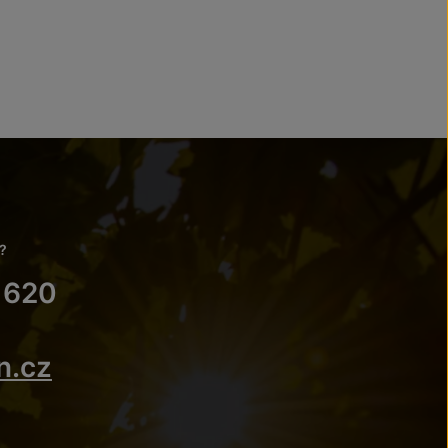
?
 620
n.cz