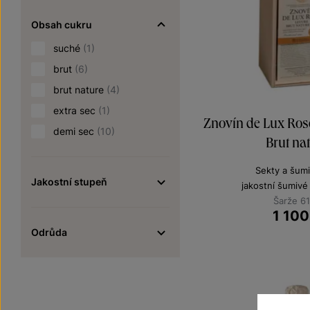
Obsah cukru
suché
(1)
brut
(6)
brut nature
(4)
extra sec
(1)
Znovín de Lux Ros
demi sec
(10)
Brut na
Sekty a šumi
Jakostní stupeň
jakostní šumivé
Šarže 6
1 100
Odrůda