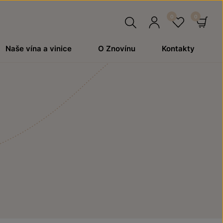
Hledat
Přihlásit
Oblíben
Ko
Naše vína a vinice
O Znovínu
Kontakty
se