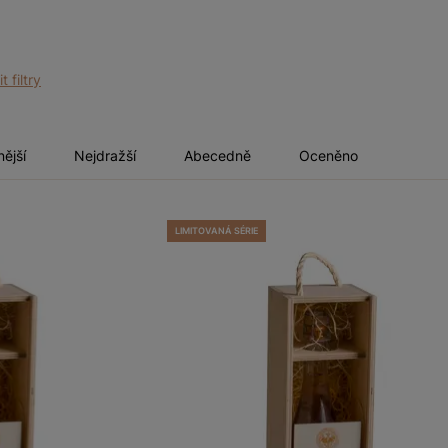
t filtry
nější
Nejdražší
Abecedně
Oceněno
LIMITOVANÁ SÉRIE