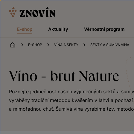
Přeskočit na obsah
E-shop
Aktuality
Věrnostní program
ÚVOD
E-SHOP
VÍNA A SEKTY
SEKTY A ŠUMIVÁ VÍNA
Víno - brut Nature
Poznejte jedinečnost našich výjimečných sektů a šumivýc
vyráběny tradiční metodou kvašením v lahvi a pochází z
a mimořádnou chuť. Šumivá vína vyrábíme tzv. metodo