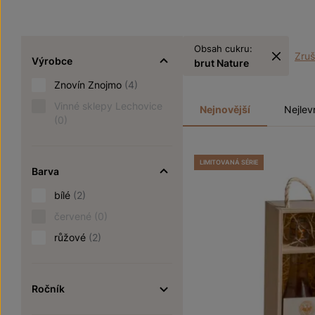
Obsah cukru:
Zruši
Výrobce
brut Nature
Znovín Znojmo
(4)
Vinné sklepy Lechovice
Nejnovější
Nejlev
(0)
LIMITOVANÁ SÉRIE
Barva
bílé
(2)
červené
(0)
růžové
(2)
Ročník