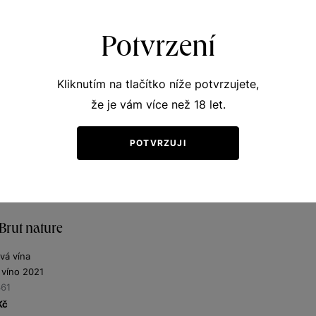
Potvrzení
Kliknutím na tlačítko níže potvrzujete,
že je vám více než 18 let.
POTVRZUJI
Brut nature
vá vína
 víno 2021
461
Kč