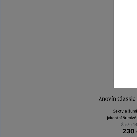
Znovín Classic 
Sekty a šumi
jakostní šumivé
Šarže 1
230