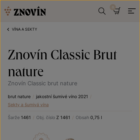
Přeskočit na obsah
Hledat
Košík
VÍNA A SEKTY
Znovín Classic Brut
nature
Znovín Classic brut nature
brut nature
/
jakostní šumivé víno 2021
/
Sekty a šumivá vína
Šarže
1461
/
Obj. číslo
Z 1461
/
Obsah
0,75 l