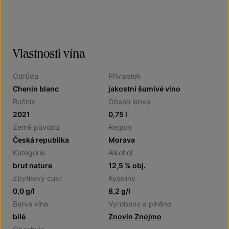
Vlastnosti vína
Odrůda
Přívlastek
Chenin blanc
jakostní šumivé víno
Ročník
Obsah lahve
2021
0,75 l
Země původu
Region
Česká republika
Morava
Kategorie
Alkohol
brut nature
12,5 % obj.
Zbytkový cukr
Kyseliny
0,0 g/l
8,2 g/l
Barva vína
Vyrobeno a plněno
bílé
Znovín Znojmo