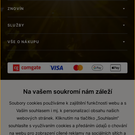
ZNOVÍN
SLUŽBY
VŠE O NÁKUPU
Na vašem soukromí nám záleží
Soubory cookies používáme k zajištění funkčnosti webu a s
Vaším souhlasem i mj. k personalizaci obsahu našich
webových stránek. Kliknutím na tlačítko „Souhlasím“
© 2026 ZNOVÍN ZNOJMO, a. s.
souhlasíte s využívaním cookies a předáním údajů o chování
Vnitřní oznamovací systém (whistleblowing)
na webu pro zobrazení cílené reklamy na sociálních sítích a