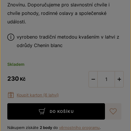
Znovínu. Doporučujeme pro slavnostní chvíle i
chvíle pohody, rodinné oslavy a společenské
události.
vyrobeno tradiční metodou kvašením v lahvi z
odrůdy Chenin blanc
Skladem
230
Kč
-
Koupit karton (6 lahví)
DO KOŠÍKU
Při
Nákupem získáte
2 body
do
věrnostního programu
.