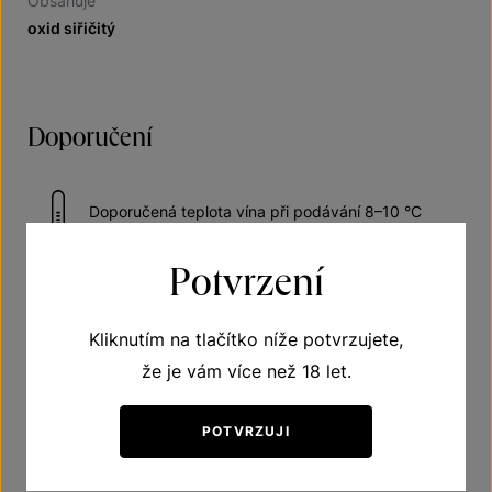
Obsahuje
oxid siřičitý
Doporučení
Doporučená teplota vína při podávání 8–10 °C
Potvrzení
Kliknutím na tlačítko níže potvrzujete,
Získaná ocenění
že je vám více než 18 let.
Stříbrná medaile na „FESTWINE 2025“
POTVRZUJI
Stříbrná medaile na „PORTUGAL WINE TROPHY 2025“,
Portugalsko