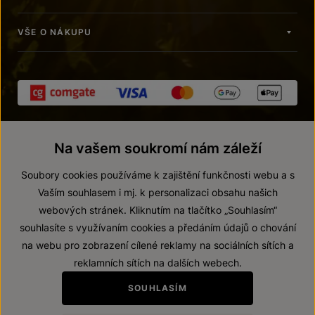
VŠE O NÁKUPU
Na vašem soukromí nám záleží
Soubory cookies používáme k zajištění funkčnosti webu a s
Vaším souhlasem i mj. k personalizaci obsahu našich
webových stránek. Kliknutím na tlačítko „Souhlasím“
© 2026 ZNOVÍN ZNOJMO, a. s.
souhlasíte s využívaním cookies a předáním údajů o chování
Vnitřní oznamovací systém (whistleblowing)
na webu pro zobrazení cílené reklamy na sociálních sítích a
Prohlášení o přístupnosti
reklamních sítích na dalších webech.
Upravit nastavení
SOUHLASÍM
Zákaz prodeje alkoholických nápojů osobám mladším 18 let.