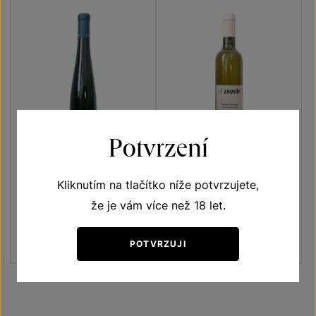
Potvrzení
Cuvée starých odrůd
Tramín červený
Kliknutím na tlačítko níže potvrzujete,
Unikátní archivní vína
Unikátní archivní vína
že je vám více než 18 let.
moravské zemské víno 2011
moravské zemské víno 2011
Šarže 1203
Šarže 1224
POTVRZUJI
235
Kč
250
Kč