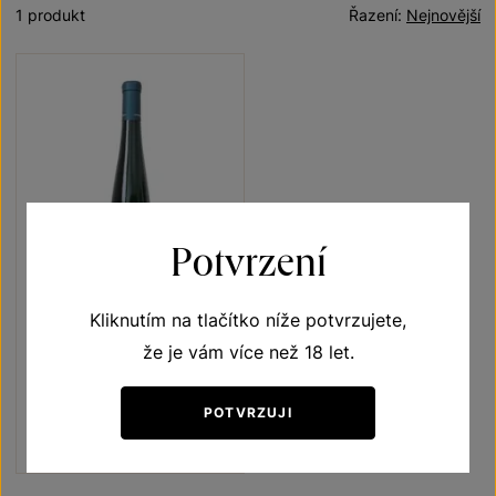
1 produkt
Řazení:
Nejnovější
Potvrzení
Kliknutím na tlačítko níže potvrzujete,
Cuvée starých odrůd
že je vám více než 18 let.
Unikátní archivní vína
moravské zemské víno 2011
POTVRZUJI
Šarže 1203
235
Kč