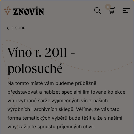
Přeskočit na obsah
Hledat
Košík
E-SHOP
Víno r. 2011 -
polosuché
Na tomto místě vám budeme průběžně
představovat a nabízet speciální limitované kolekce
vín i vybrané šarže
výjimečných vín z našich
výrobních i archivních sklepů. Věříme, že vás tato
forma tematických výběrů bude těšit a že s našimi
víny zažijete spoustu příjemných chvil.