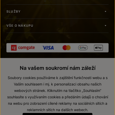
SLUŽBY
VŠE O NÁKUPU
Na vašem soukromí nám záleží
Soubory cookies používáme k zajištění funkčnosti webu a s
Vaším souhlasem i mj. k personalizaci obsahu našich
webových stránek. Kliknutím na tlačítko „Souhlasím“
© 2026 ZNOVÍN ZNOJMO, a. s.
souhlasíte s využívaním cookies a předáním údajů o chování
Vnitřní oznamovací systém (whistleblowing)
na webu pro zobrazení cílené reklamy na sociálních sítích a
Prohlášení o přístupnosti
reklamních sítích na dalších webech.