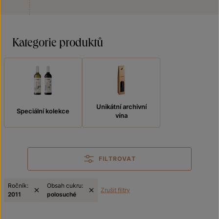
Kategorie produktů
Unikátní archivní
Speciální kolekce
vína
FILTROVAT
Ročník:
Obsah cukru:
Zrušit filtry
2011
polosuché