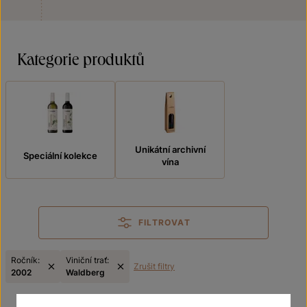
Kategorie produktů
Unikátní archivní
Speciální kolekce
vína
FILTROVAT
Ročník:
Viniční trať:
Zrušit filtry
2002
Waldberg