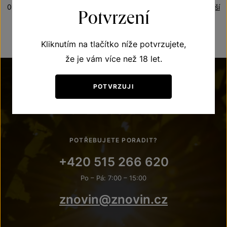
0 produktů
Řazení:
Nejnovější
Potvrzení
Kliknutím na tlačítko níže potvrzujete,
že je vám více než 18 let.
POTVRZUJI
POTŘEBUJETE PORADIT?
+420 515 266 620
Po – Pá: 7:00 – 15:00
znovin@znovin.cz