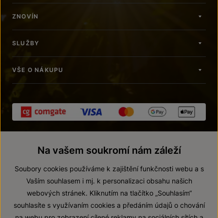
ZNOVÍN
SLUŽBY
VŠE O NÁKUPU
Na vašem soukromí nám záleží
Soubory cookies používáme k zajištění funkčnosti webu a s
Vaším souhlasem i mj. k personalizaci obsahu našich
webových stránek. Kliknutím na tlačítko „Souhlasím“
© 2026 ZNOVÍN ZNOJMO, a. s.
souhlasíte s využívaním cookies a předáním údajů o chování
Vnitřní oznamovací systém (whistleblowing)
na webu pro zobrazení cílené reklamy na sociálních sítích a