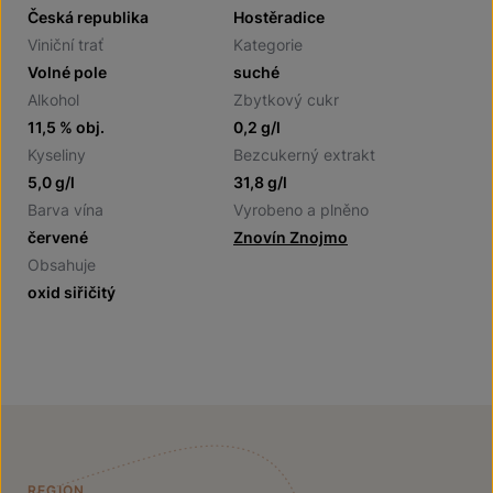
Česká republika
Hostěradice
Viniční trať
Kategorie
Volné pole
suché
Alkohol
Zbytkový cukr
11,5 % obj.
0,2 g/l
Kyseliny
Bezcukerný extrakt
5,0 g/l
31,8 g/l
Barva vína
Vyrobeno a plněno
červené
Znovín Znojmo
Obsahuje
oxid siřičitý
REGION