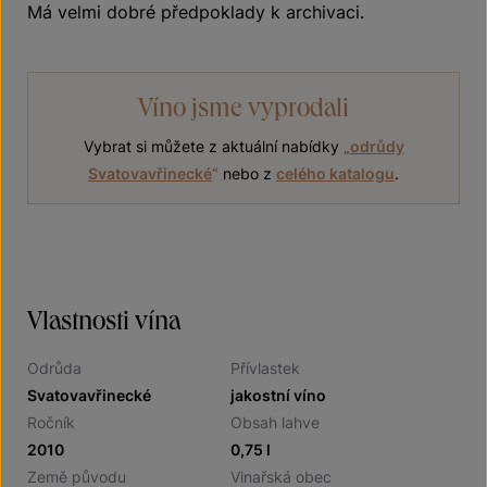
Má velmi dobré předpoklady k archivaci.
Víno jsme vyprodali
Vybrat si můžete z aktuální nabídky
„
odrůdy
Svatovavřinecké
“
nebo z
celého katalogu
.
Vlastnosti vína
Odrůda
Přívlastek
Svatovavřinecké
jakostní víno
Ročník
Obsah lahve
2010
0,75 l
Země původu
Vinařská obec