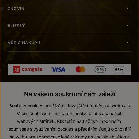
ZNOVÍN
SLUŽBY
VŠE O NÁKUPU
Na vašem soukromí nám záleží
Soubory cookies používáme k zajištění funkčnosti webu a s
Vaším souhlasem i mj. k personalizaci obsahu našich
webových stránek. Kliknutím na tlačítko „Souhlasím“
© 2026 ZNOVÍN ZNOJMO, a. s.
souhlasíte s využívaním cookies a předáním údajů o chování
Vnitřní oznamovací systém (whistleblowing)
na webu pro zobrazení cílené reklamy na sociálních sítích a