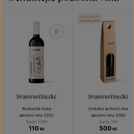
NELZE ZASLAT
MESSENGEREM
Svatovavřinecké
Svatovavřinecké
Rozkvetlá louka
Unikátní archivní vína
jakostní víno 2022
jakostní víno 2000
Šarže 2389
Šarže 106
110
500
Kč
Kč