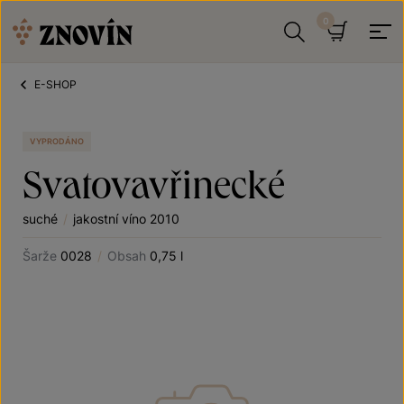
Přeskočit na obsah
Hledat
Košík
E-SHOP
VYPRODÁNO
Svatovavřinecké
suché
/
jakostní víno 2010
Šarže
0028
/
Obsah
0,75 l