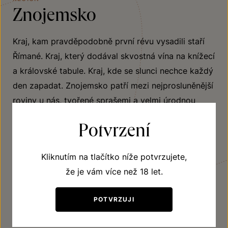
Znojemsko
Kraj, kam pravděpodobně první révu vysadili staří
Římané. Kraj, který dodával skvostná vína na knížecí
a královské tabule. Kraj, kde se slunci nechce každý
den zapadat. Znojemsko patří mezi nejprosluněnější
roviny u nás, tvořené sprašemi a velmi úrodnou
půdou. Daří se zde typickým odrůdám – Ryzlinku
Potvrzení
rýnskému, Veltlínskému zelenému a
Sauvignonu,Tramínu červenému, Pálavě, Mülleru
Kliknutím na tlačítko níže potvrzujete,
Thurgau, Neuburské.
že je vám více než 18 let.
JÍT OBJEVOVAT
POTVRZUJI