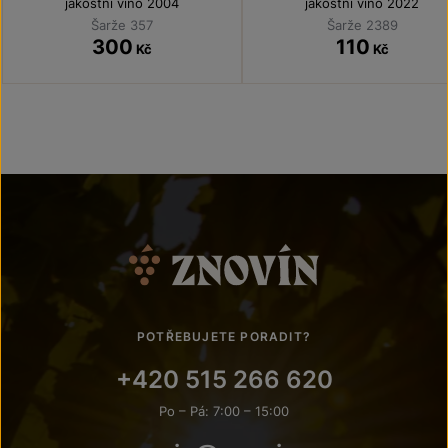
jakostní víno 2004
jakostní víno 2022
Šarže 357
Šarže 2389
300
110
Kč
Kč
POTŘEBUJETE PORADIT?
+420 515 266 620
Po – Pá: 7:00 – 15:00