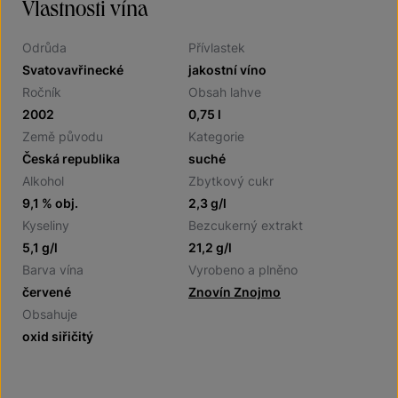
Vlastnosti vína
Odrůda
Přívlastek
Svatovavřinecké
jakostní víno
Ročník
Obsah lahve
2002
0,75 l
Země původu
Kategorie
Česká republika
suché
Alkohol
Zbytkový cukr
9,1 % obj.
2,3 g/l
Kyseliny
Bezcukerný extrakt
5,1 g/l
21,2 g/l
Barva vína
Vyrobeno a plněno
červené
Znovín Znojmo
Obsahuje
oxid siřičitý