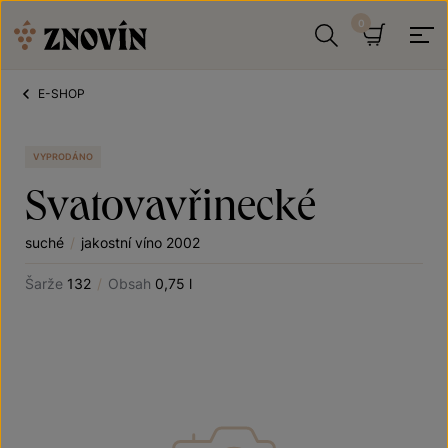
Přeskočit na obsah
Hledat
Košík
E-SHOP
VYPRODÁNO
Svatovavřinecké
suché
/
jakostní víno 2002
Šarže
132
/
Obsah
0,75 l