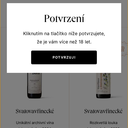
Ochutnejte podobná vína
Potvrzení
Kliknutím na tlačítko níže potvrzujete,
že je vám více než 18 let.
POTVRZUJI
Svatovavřinecké
Svatovavřinecké
Unikátní archivní vína
Rozkvetlá louka