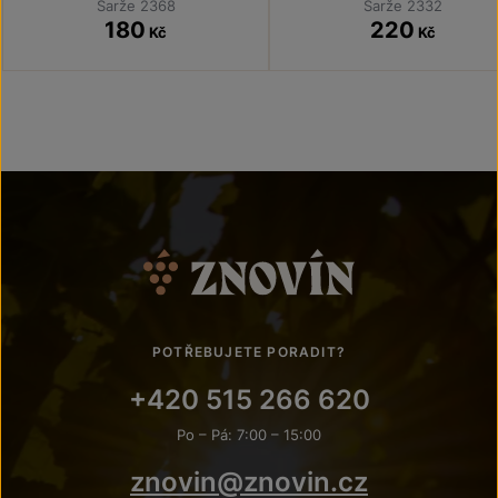
Šarže 2368
Šarže 2332
180
220
Kč
Kč
POTŘEBUJETE PORADIT?
+420 515 266 620
Po – Pá: 7:00 – 15:00
znovin@znovin.cz