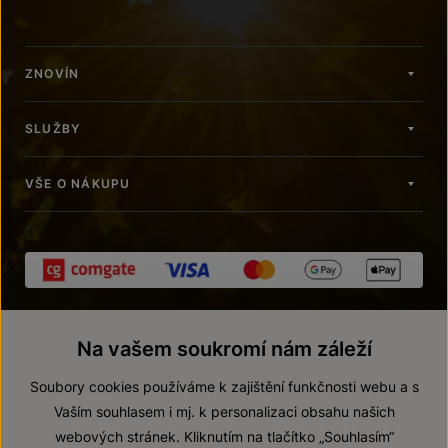
ZNOVÍN
SLUŽBY
VŠE O NÁKUPU
Na vašem soukromí nám záleží
Soubory cookies používáme k zajištění funkčnosti webu a s
Vaším souhlasem i mj. k personalizaci obsahu našich
webových stránek. Kliknutím na tlačítko „Souhlasím“
© 2026 ZNOVÍN ZNOJMO, a. s.