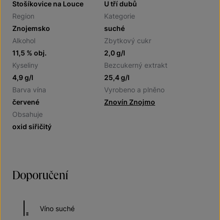
Stošíkovice na Louce
U tří dubů
Region
Kategorie
Znojemsko
suché
Alkohol
Zbytkový cukr
11,5 % obj.
2,0 g/l
Kyseliny
Bezcukerný extrakt
4,9 g/l
25,4 g/l
Barva vína
Vyrobeno a plněno
červené
Znovín Znojmo
Obsahuje
oxid siřičitý
Doporučení
Víno suché