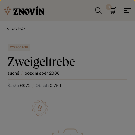
Přeskočit na obsah
Hledat
Košík
E-SHOP
VYPRODÁNO
Zweigeltrebe
suché
/
pozdní sběr 2006
Šarže
6072
/
Obsah
0,75 l