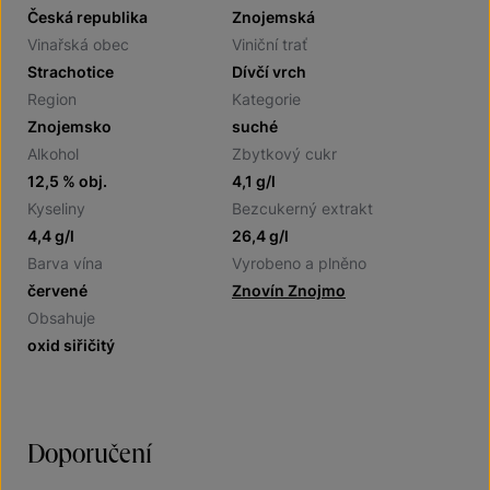
Česká republika
Znojemská
Vinařská obec
Viniční trať
Strachotice
Dívčí vrch
Region
Kategorie
Znojemsko
suché
Alkohol
Zbytkový cukr
12,5 % obj.
4,1 g/l
Kyseliny
Bezcukerný extrakt
4,4 g/l
26,4 g/l
Barva vína
Vyrobeno a plněno
červené
Znovín Znojmo
Obsahuje
oxid siřičitý
Doporučení