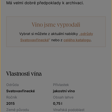
Má velmi dobré předpoklady k archivaci.
Víno jsme vyprodali
Vybrat si můžete z aktuální nabídky
„
odrůdy
Svatovavřinecké
“
nebo z
celého katalogu
.
Vlastnosti vína
Odrůda
Přívlastek
Svatovavřinecké
jakostní víno
Ročník
Obsah lahve
2015
0,75 l
Země původu
Vinařská podoblast