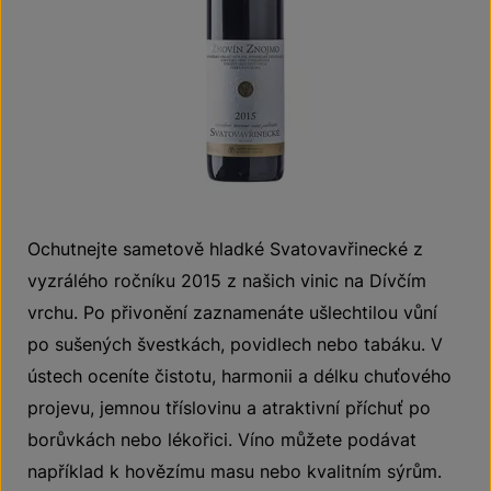
Ochutnejte sametově hladké Svatovavřinecké z
vyzrálého ročníku 2015 z našich vinic na Dívčím
vrchu. Po přivonění zaznamenáte ušlechtilou vůní
po sušených švestkách, povidlech nebo tabáku. V
ústech oceníte čistotu, harmonii a délku chuťového
projevu, jemnou tříslovinu a atraktivní příchuť po
borůvkách nebo lékořici. Víno můžete podávat
například k hovězímu masu nebo kvalitním sýrům.