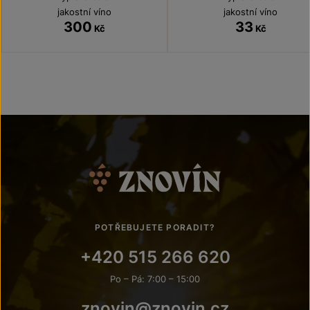
jakostní víno
jakostní víno
300
33
Kč
Kč
POTŘEBUJETE PORADIT?
+420 515 266 620
Po – Pá: 7:00 – 15:00
znovin@znovin.cz