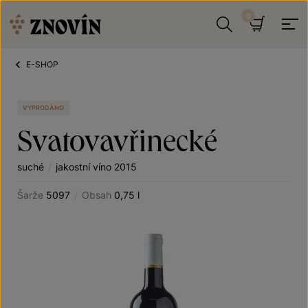
Přeskočit na obsah
Hledat
Košík
E-SHOP
VYPRODÁNO
Svatovavřinecké
suché
/
jakostní víno 2015
Šarže
5097
/
Obsah
0,75 l