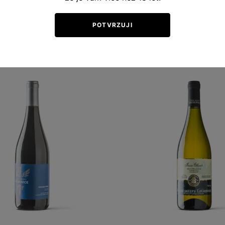
POTVRZUJI
Ochutnejte podobná vína