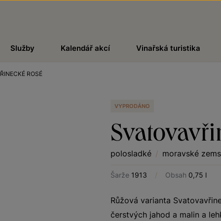
Služby
Kalendář akcí
Vinařská turistika
ŘINECKÉ ROSÉ
VYPRODÁNO
Svatovavři
polosladké
/
moravské zems
Šarže
1913
/
Obsah
0,75 l
Růžová varianta Svatovavřine
čerstvých jahod a malin a le