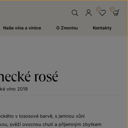
Hledat
Přihlásit
Oblíben
Ko
Naše vína a vinice
O Znovínu
Kontakty
se
necké rosé
ké víno 2019
ckého v lososové barvě, s jemnou vůní
hkou, svěží ovocnou chutí a příjemným zbytkem