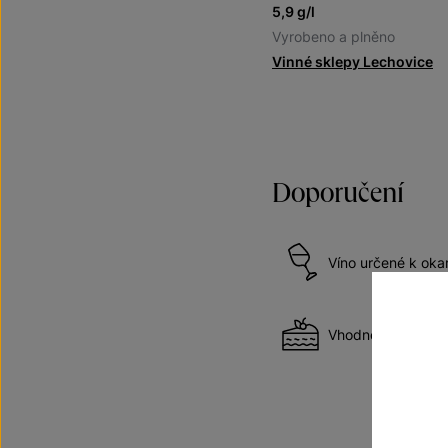
5,9 g/l
Vyrobeno a plněno
Vinné sklepy Lechovice
Doporučení
Víno určené k ok
Vhodné k dezert