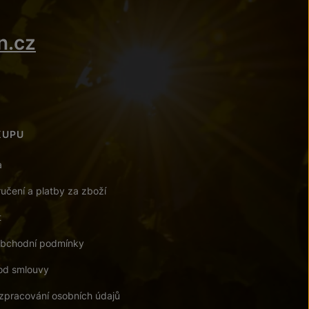
n.cz
KUPU
a
učení a platby za zboží
t
bchodní podmínky
od smlouvy
zpracování osobních údajů