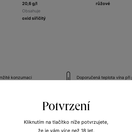
20,6 g/l
růžové
Obsahuje
oxid siřičitý
amžité konzumaci
Doporučená teplota vína při
ům
Potvrzení
Kliknutím na tlačítko níže potvrzujete,
že je vám více než 18 let.