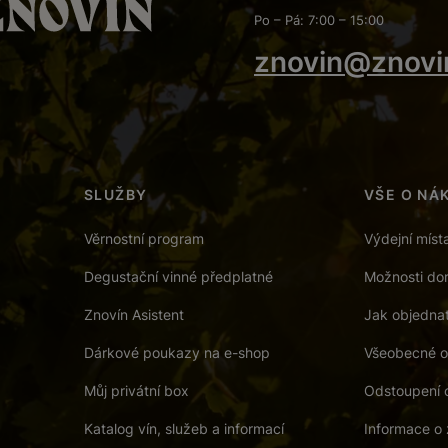
Po – Pá: 7:00 – 15:00
znovin@znovi
SLUŽBY
VŠE O NÁ
Věrnostní program
Výdejní míst
Degustační vinné předplatné
Možnosti dor
Znovín Asistent
Jak objedna
Dárkové poukazy na e-shop
Všeobecné o
Můj privátní box
Odstoupení 
Katalog vín, služeb a informací
Informace o 