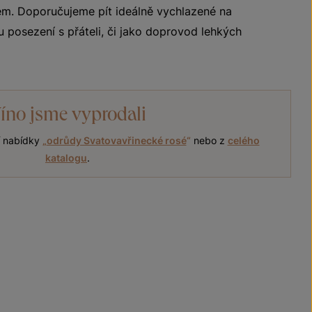
m. Doporučujeme pít ideálně vychlazené na
 posezení s přáteli, či jako doprovod lehkých
íno jsme vyprodali
í nabídky
„
odrůdy Svatovavřinecké rosé
“
nebo z
celého
katalogu
.