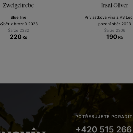
Zweigeltrebe
Irsai Oliver
Blue line
Přívlastková vína z VS Le
výběr z hroznů 2023
pozdní sběr 2023
Šarže 2332
Šarže 2306
220
190
Kč
Kč
POTŘEBUJETE PORADIT
+420 515 266