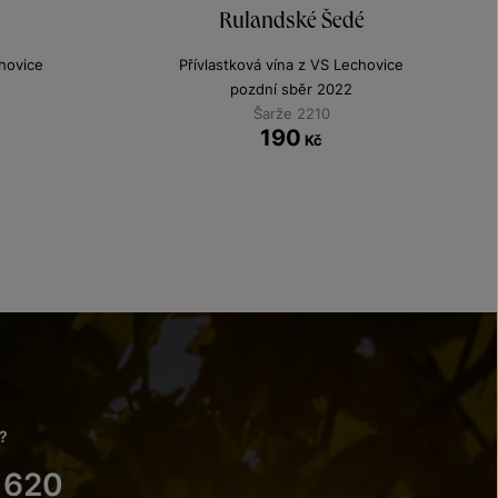
Rulandské Šedé
chovice
Přívlastková vína z VS Lechovice
pozdní sběr 2022
Šarže 2210
190
Kč
?
 620