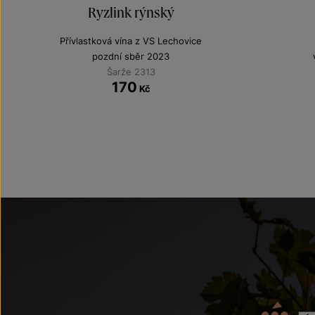
Ryzlink rýnský
Přívlastková vína z VS Lechovice
pozdní sběr 2023
Šarže 2313
170
Kč