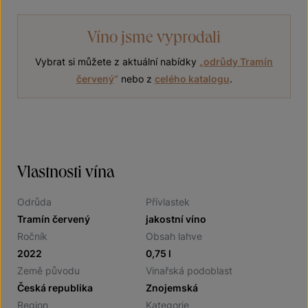
Víno jsme vyprodali
Vybrat si můžete z aktuální nabídky
„
odrůdy Tramín
červený
“
nebo z
celého katalogu
.
Vlastnosti vína
Odrůda
Přívlastek
Tramín červený
jakostní víno
Ročník
Obsah lahve
2022
0,75 l
Země původu
Vinařská podoblast
Česká republika
Znojemská
Region
Kategorie