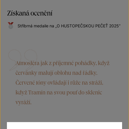
Získaná ocenění
Stříbrná medaile na „O HUSTOPEČSKOU PEČEŤ 2025“
Atmosféra jak z příjemné pohádky, když
červánky malují oblohu nad řádky.
Červené tóny ovládají i růže na stráži,
když Tramín na svou pouť do sklenic
vyráží.