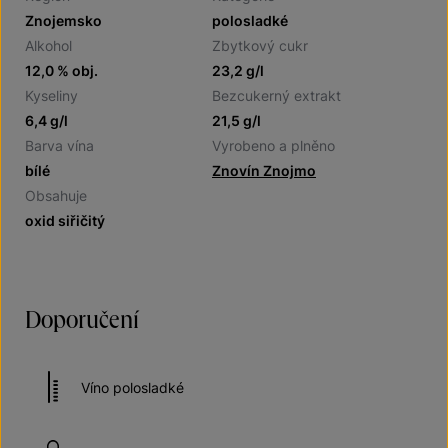
Znojemsko
polosladké
Alkohol
Zbytkový cukr
12,0 % obj.
23,2 g/l
Kyseliny
Bezcukerný extrakt
6,4 g/l
21,5 g/l
Barva vína
Vyrobeno a plněno
bílé
Znovín Znojmo
Obsahuje
oxid siřičitý
Doporučení
Víno polosladké