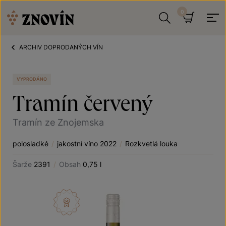
Přeskočit na obsah
Hledat
Košík
ARCHIV DOPRODANÝCH VÍN
VYPRODÁNO
Tramín červený
Tramín ze Znojemska
polosladké
/
jakostní víno 2022
/
Rozkvetlá louka
Šarže
2391
/
Obsah
0,75 l