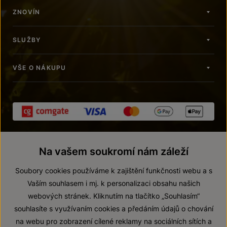
ZNOVÍN
SLUŽBY
VŠE O NÁKUPU
Na vašem soukromí nám záleží
Soubory cookies používáme k zajištění funkčnosti webu a s
Vaším souhlasem i mj. k personalizaci obsahu našich
webových stránek. Kliknutím na tlačítko „Souhlasím“
© 2026 ZNOVÍN ZNOJMO, a. s.
souhlasíte s využívaním cookies a předáním údajů o chování
Vnitřní oznamovací systém (whistleblowing)
na webu pro zobrazení cílené reklamy na sociálních sítích a