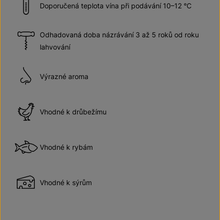
Doporučená teplota vína při podávání 10–12 °C
Odhadovaná doba názrávání 3 až 5 roků od roku
lahvování
Výrazné aroma
Vhodné k drůbežímu
Vhodné k rybám
Vhodné k sýrům