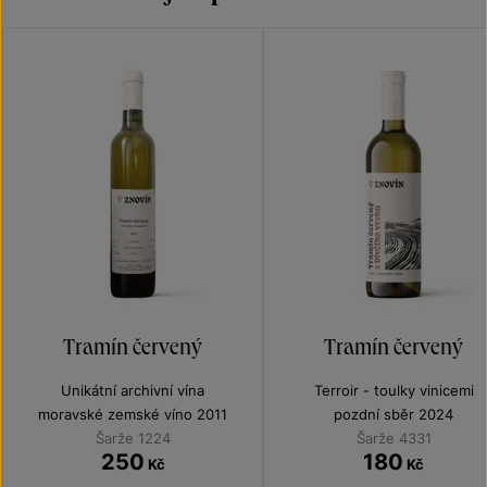
Tramín červený
Tramín červený
Unikátní archivní vína
Terroir - toulky vinicemi
moravské zemské víno 2011
pozdní sběr 2024
Šarže 1224
Šarže 4331
250
180
Kč
Kč